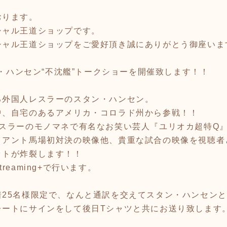
おります。
シャル王道ショップです。
シャル王道ショップをご愛好頂き誠にありがとう御座いま
ン・ハンセン“不沈艦”トークショーを開催致します！！
る外国人レスラーのスタン・ハンセン。
中、自宅のあるアメリカ・コロラド州から参戦！！
レスラーのモノマネで有名なお笑い芸人『ユリオカ超特Q
イアント馬場初対決の映像他、貴重な試合の映像を視聴者
ットが炸裂します！！
eaming+で行います。
25名様限定で、なんと通訳を交えてスタン・ハンセンと会
レートにサインをして後日Tシャツと共にお送り致します