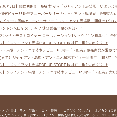
であと5日】関西初開催！8/6(木)から「ジャイアント馬場展」いよいよ
り開催デビュー65周年アニーバーサリー「ジャイアント馬場展」販売商品
/8/6デビュー65周年アニーバーサリー「ジャイアント馬場展」開催のお知ら
ハンセン来日記念Tシャツ 通販販売開始のお知らせ
マン×ザ・デストロイヤー コラボレーションTシャツ “キン肉真弓”」予
から】「ジャイアント馬場POP UP STORE in 神戸」開催のお知らせ
ント馬場・アントニオ猪木デビュー65周年「BI砲展」販売商品が通販
1(月)まで】ジャイアント馬場・アントニオ猪木デビュー65周年「BI砲展
から】「ジャイアント馬場POP UP STORE in 神戸」開催のお知らせ
1まで】ジャイアント馬場・アントニオ猪木デビュー65周年「BI砲展」大
まで「キン肉マン×ブルーザー・ブロディコラボレーションアートキャンバ
~ジャイアント馬場・アントニオ猪木デビュー65周年「BI砲展」販売商品の
6/13"不沈艦"スタン・ハンセンスペシャルトークショー開催のお知らせ
4/29ジャイアント馬場・アントニオ猪木デビュー65周年「BI砲展」開催の
止】6/13スタン・ハンセントークショー受付開始のお知らせ
ツクツク!!!は、モノ（物販）・コト（体験）・ゴチソウ（グルメ）・オメカシ（美
みんなでシェアし合うおすそわけポイント機能を搭載した総合マーケットプレイス
止】6/13スタン・ハンセン開催のお知らせ