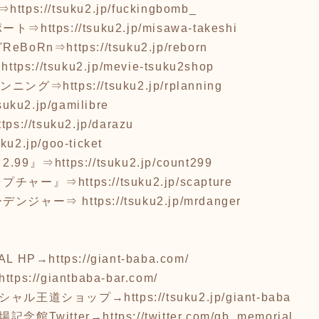
B⇒
https://tsuku2.jp/fuckingbomb_
ポート⇒
https://tsuku2.jp/misawa-takeshi
eBoRn⇒
https://tsuku2.jp/reborn
⇒
https://tsuku2.jp/mevie-tsuku2shop
ランニング⇒
https://tsuku2.jp/rplanning
tsuku2.jp/gamilibre
ttps://tsuku2.jp/darazu
uku2.jp/goo-ticket
.99』⇒
https://tsuku2.jp/count299
ャプチャー』⇒
https://tsuku2.jp/scapture
ーデンジャー⇒
https://tsuku2.jp/mrdanger
AL HP→
https://giant-baba.com/
https://giantbaba-bar.com/
ィシャル王道ショップ→
https://tsuku2.jp/giant-baba
念館Twitter→
https://twitter.com/gb_memorial