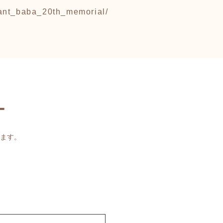
iant_baba_20th_memorial/
ー
ます。