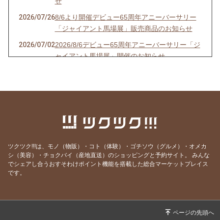
せ
2026/07/26
8/6より開催デビュー65周年アニーバーサリー
「ジャイアント馬場展」販売商品のお知らせ
2026/07/02
2026/8/6デビュー65周年アニーバーサリー「ジ
ャイアント馬場展」開催のお知らせ
2026/06/14
スタン・ハンセン来日記念Tシャツ 通販販売開
始のお知らせ
2026/05/30
「キン肉マン×ザ・デストロイヤー コラボレー
ションTシャツ “キン肉真弓”」予約販売のお知
らせ
2026/05/23
【5/28から】「ジャイアント馬場POP UP STO
ツクツク!!!は、モノ（物販）・コト（体験）・ゴチソウ（グルメ）・オメカ
RE in 神戸」開催のお知らせ
シ（美容）・チョクバイ（産地直送）のショッピングと予約サイト。
みんな
でシェアし合うおすそわけポイント機能を搭載した総合マーケットプレイス
2026/05/21
ジャイアント馬場・アントニオ猪木デビュー65
です。
周年「BI砲展」販売商品が通販で販売開始のお
知らせ
2026/05/08
【5/11(月)まで】ジャイアント馬場・アントニ
オ猪木デビュー65周年「BI砲展」開催のお知ら