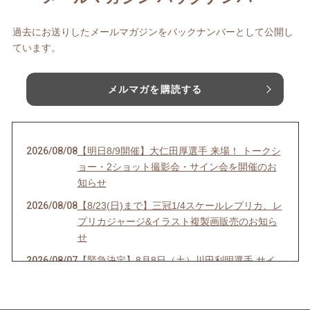
過去にお送りしたメールマガジンをバックナンバーとして公開し
ています。
メルマガを購読する
2026/08/08
【明日8/9開催】大仁田厚選手 来場！ トークシ
ョー・2ショット撮影会・サイン会を開催のお
知らせ
2026/08/08
【8/23(日)まで】三冠1/4スケールレプリカ、レ
プリカジャージ&イラスト複製画販売のお知ら
せ
2026/08/07
【緊急決定】8月8日（土）川田利明選手 サイ
ン会開催決定！のお知らせ
2026/08/01
【開催まであと5日】関西初開催！8/6(木)から