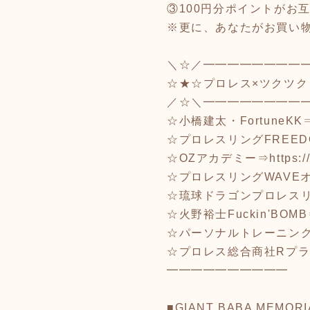
③100円分ポイントがお
※更に、あなたがお買い物
＼☆／━━━━━━━━
☆★☆プロレス×ツクツク
／☆＼━━━━━━━━
☆小橋建太・FortuneKK
☆プロレスリングFREED
☆OZアカデミー⇒
https:
☆プロレスリングWAVE
☆琉球ドラゴンプロレス
☆火野裕士Fuckin'BOM
☆パーソナルトレーニングR
☆プロレス総合商社Rプ
━━━━━━━━━━
■GIANT BABA MEMORI