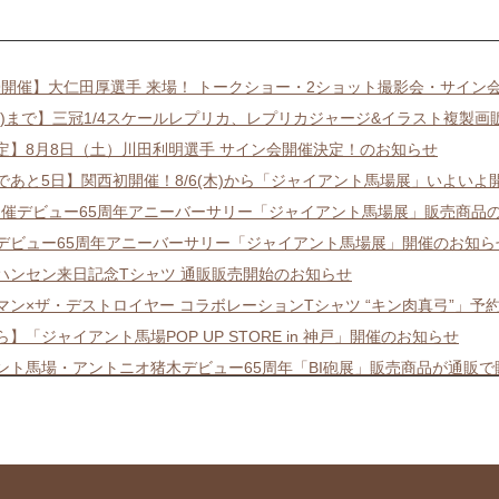
/9開催】大仁田厚選手 来場！ トークショー・2ショット撮影会・サイン
3(日)まで】三冠1/4スケールレプリカ、レプリカジャージ&イラスト複製
定】8月8日（土）川田利明選手 サイン会開催決定！のお知らせ
であと5日】関西初開催！8/6(木)から「ジャイアント馬場展」いよいよ
り開催デビュー65周年アニーバーサリー「ジャイアント馬場展」販売商品
/8/6デビュー65周年アニーバーサリー「ジャイアント馬場展」開催のお知ら
ハンセン来日記念Tシャツ 通販販売開始のお知らせ
マン×ザ・デストロイヤー コラボレーションTシャツ “キン肉真弓”」予
から】「ジャイアント馬場POP UP STORE in 神戸」開催のお知らせ
ント馬場・アントニオ猪木デビュー65周年「BI砲展」販売商品が通販
1(月)まで】ジャイアント馬場・アントニオ猪木デビュー65周年「BI砲展
から】「ジャイアント馬場POP UP STORE in 神戸」開催のお知らせ
1まで】ジャイアント馬場・アントニオ猪木デビュー65周年「BI砲展」大
まで「キン肉マン×ブルーザー・ブロディコラボレーションアートキャンバ