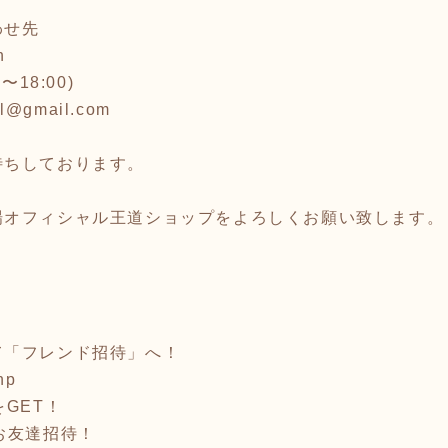
わせ先
n
0〜18:00)
al@gmail.com
待ちしております。
場オフィシャル王道ショップをよろしくお願い致します。
て「フレンド招待」へ！
hp
GET！
お友達招待！