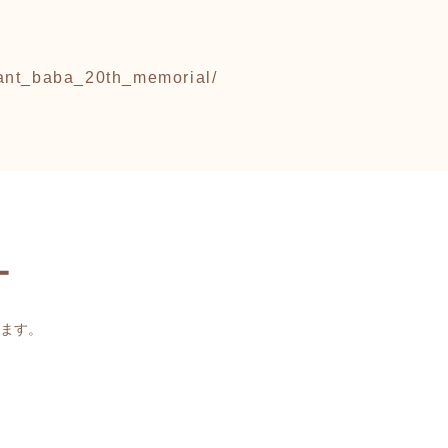
iant_baba_20th_memorial/
ー
ます。