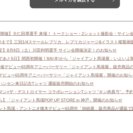
メルマガを購読する
/9開催】大仁田厚選手 来場！ トークショー・2ショット撮影会・サイン
3(日)まで】三冠1/4スケールレプリカ、レプリカジャージ&イラスト複製
定】8月8日（土）川田利明選手 サイン会開催決定！のお知らせ
であと5日】関西初開催！8/6(木)から「ジャイアント馬場展」いよいよ
り開催デビュー65周年アニーバーサリー「ジャイアント馬場展」販売商品
/8/6デビュー65周年アニーバーサリー「ジャイアント馬場展」開催のお知ら
ハンセン来日記念Tシャツ 通販販売開始のお知らせ
マン×ザ・デストロイヤー コラボレーションTシャツ “キン肉真弓”」予
から】「ジャイアント馬場POP UP STORE in 神戸」開催のお知らせ
ント馬場・アントニオ猪木デビュー65周年「BI砲展」販売商品が通販
1(月)まで】ジャイアント馬場・アントニオ猪木デビュー65周年「BI砲展
から】「ジャイアント馬場POP UP STORE in 神戸」開催のお知らせ