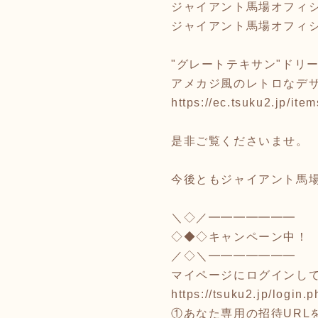
ジャイアント馬場オフィ
ジャイアント馬場オフィ
"グレートテキサン"ドリ
アメカジ風のレトロなデ
https://ec.tsuku2.jp/i
是非ご覧くださいませ。
今後ともジャイアント馬
＼◇／━━━━━━━
◇◆◇キャンペーン中！
／◇＼━━━━━━━
マイページにログインし
https://tsuku2.jp/login.p
①あなた専用の招待URLを