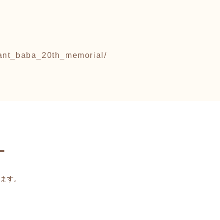
iant_baba_20th_memorial/
ー
ます。