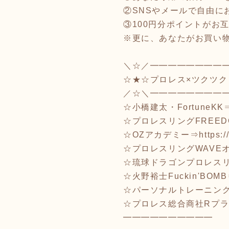
②SNSやメールで自由に
③100円分ポイントがお
※更に、あなたがお買い物
＼☆／━━━━━━━━
☆★☆プロレス×ツクツク
／☆＼━━━━━━━━
☆小橋建太・FortuneKK
☆プロレスリングFREED
☆OZアカデミー⇒
https:
☆プロレスリングWAVE
☆琉球ドラゴンプロレス
☆火野裕士Fuckin'BOM
☆パーソナルトレーニングR
☆プロレス総合商社Rプ
━━━━━━━━━━