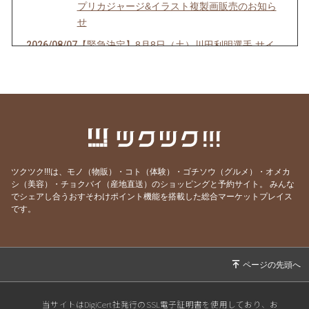
プリカジャージ&イラスト複製画販売のお知ら
せ
2026/08/07
【緊急決定】8月8日（土）川田利明選手 サイ
ン会開催決定！のお知らせ
2026/08/01
【開催まであと5日】関西初開催！8/6(木)から
「ジャイアント馬場展」いよいよ開幕のお知ら
せ
2026/07/26
8/6より開催デビュー65周年アニーバーサリー
「ジャイアント馬場展」販売商品のお知らせ
ツクツク!!!は、モノ（物販）・コト（体験）・ゴチソウ（グルメ）・オメカ
2026/07/02
2026/8/6デビュー65周年アニーバーサリー「ジ
シ（美容）・チョクバイ（産地直送）のショッピングと予約サイト。
みんな
ャイアント馬場展」開催のお知らせ
でシェアし合うおすそわけポイント機能を搭載した総合マーケットプレイス
です。
2026/06/14
スタン・ハンセン来日記念Tシャツ 通販販売開
始のお知らせ
2026/05/30
「キン肉マン×ザ・デストロイヤー コラボレー
ションTシャツ “キン肉真弓”」予約販売のお知
らせ
当サイトはDigiCert社発行のSSL電子証明書を使用しており、お
2026/05/23
【5/28から】「ジャイアント馬場POP UP STO