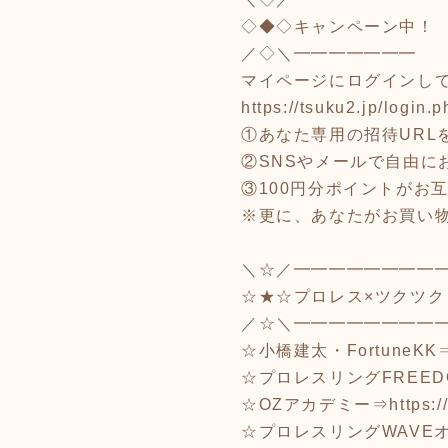
◇◆◇キャンペーン中！
／◇＼━━━━━━━
マイページにログインし
https://tsuku2.jp/login.p
①あなた専用の招待URLを
②SNSやメールで自由に
③100円分ポイントがお
※更に、あなたがお買い物
＼☆／━━━━━━━━
☆★☆プロレス×ツクツク
／☆＼━━━━━━━━
☆小橋建太・FortuneKK
☆プロレスリングFREED
☆OZアカデミー⇒
https:
☆プロレスリングWAVE