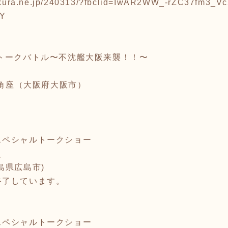
t.sakura.ne.jp/240313/?fbclid=IwAR2WW_-rZC37fm
Y
トークバトル〜不沈艦大阪来襲！！〜
橋角座（大阪府大阪市）
スペシャルトークショー
え
島県広島市)
終了しています。
スペシャルトークショー