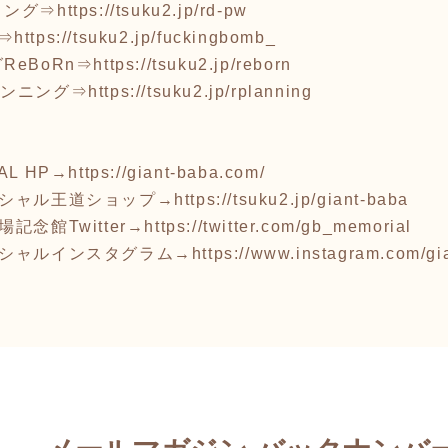
リング⇒
https://tsuku2.jp/rd-pw
B⇒
https://tsuku2.jp/fuckingbomb_
eBoRn⇒
https://tsuku2.jp/reborn
ランニング⇒
https://tsuku2.jp/rplanning
AL HP→
https://giant-baba.com/
ィシャル王道ショップ→
https://tsuku2.jp/giant-baba
念館Twitter→
https://twitter.com/gb_memorial
ィシャルインスタグラム→
https://www.instagram.com/g