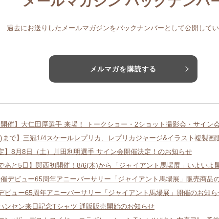
メールマガジン バックナンバ
過去にお送りしたメールマガジンをバックナンバーとして公開してい
メルマガを購読する
/9開催】大仁田厚選手 来場！ トークショー・2ショット撮影会・サイン
3(日)まで】三冠1/4スケールレプリカ、レプリカジャージ&イラスト複製
定】8月8日（土）川田利明選手 サイン会開催決定！のお知らせ
であと5日】関西初開催！8/6(木)から「ジャイアント馬場展」いよいよ
り開催デビュー65周年アニーバーサリー「ジャイアント馬場展」販売商品
/8/6デビュー65周年アニーバーサリー「ジャイアント馬場展」開催のお知ら
ハンセン来日記念Tシャツ 通販販売開始のお知らせ