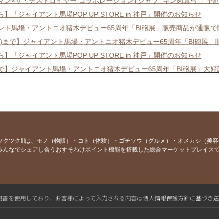
マン×ザ・デストロイヤー コラボレーションTシャツ “キン肉真弓”」予
から】「ジャイアント馬場POP UP STORE in 神戸」開催のお知らせ
ント馬場・アントニオ猪木デビュー65周年「BI砲展」販売商品が通販
1(月)まで】ジャイアント馬場・アントニオ猪木デビュー65周年「BI砲展
から】「ジャイアント馬場POP UP STORE in 神戸」開催のお知らせ
1まで】ジャイアント馬場・アントニオ猪木デビュー65周年「BI砲展」大
まで「キン肉マン×ブルーザー・ブロディコラボレーションアートキャンバ
~ジャイアント馬場・アントニオ猪木デビュー65周年「BI砲展」販売商品の
6/13"不沈艦"スタン・ハンセンスペシャルトークショー開催のお知らせ
4/29ジャイアント馬場・アントニオ猪木デビュー65周年「BI砲展」開催の
止】6/13スタン・ハンセントークショー受付開始のお知らせ
ツクツク!!!は、モノ（物販）・コト（体験）・ゴチソウ（グルメ）・オメカシ（美
みんなでシェアし合うおすそわけポイント機能を搭載した総合マーケットプレイス
止】6/13スタン・ハンセン開催のお知らせ
記 第5巻 王道復活編」新発売のお知らせ
アチョコレート様よりジャイアント馬場の商品が販売のお知らせ
アント馬場展」販売商品が通販で好評発売中のお知らせ
L電子証明書を使用しており、お客様によって入力される内容は個人情報保護方針に基づき
/15まで】レプリカジャージ&amp;坂井永年イラスト複製画販売のお知ら