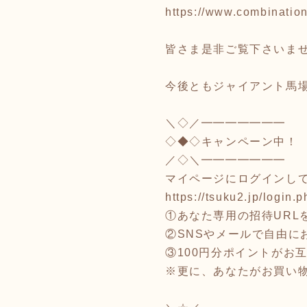
https://www.combinati
皆さま是非ご覧下さいま
今後ともジャイアント馬
＼◇／━━━━━━━
◇◆◇キャンペーン中！
／◇＼━━━━━━━
マイページにログインし
https://tsuku2.jp/login.p
①あなた専用の招待URLを
②SNSやメールで自由に
③100円分ポイントがお
※更に、あなたがお買い物