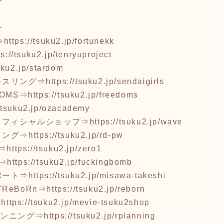
━
━
⇒
https://tsuku2.jp/fortunekk
ps://tsuku2.jp/tenryuproject
suku2.jp/stardom
レスリング⇒
https://tsuku2.jp/sendaigirls
OMS⇒
https://tsuku2.jp/freedoms
//tsuku2.jp/ozacademy
オフィシャルショップ⇒
https://tsuku2.jp/wave
リング⇒
https://tsuku2.jp/rd-pw
⇒
https://tsuku2.jp/zero1
B⇒
https://tsuku2.jp/fuckingbomb_
ポート⇒
https://tsuku2.jp/misawa-takeshi
eBoRn⇒
https://tsuku2.jp/reborn
⇒
https://tsuku2.jp/mevie-tsuku2shop
ランニング⇒
https://tsuku2.jp/rplanning