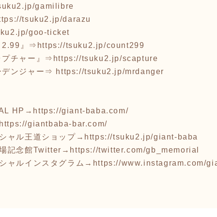
tsuku2.jp/gamilibre
ttps://tsuku2.jp/darazu
uku2.jp/goo-ticket
.99』⇒
https://tsuku2.jp/count299
ャプチャー』⇒
https://tsuku2.jp/scapture
ーデンジャー⇒
https://tsuku2.jp/mrdanger
AL HP→
https://giant-baba.com/
https://giantbaba-bar.com/
ィシャル王道ショップ→
https://tsuku2.jp/giant-baba
念館Twitter→
https://twitter.com/gb_memorial
ィシャルインスタグラム→
https://www.instagram.com/g