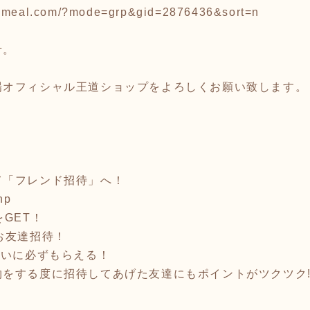
onmeal.com/?mode=grp&gid=2876436&sort=n
せ。
場オフィシャル王道ショップをよろしくお願い致します。
て「フレンド招待」へ！
hp
GET！
お友達招待！
互いに必ずもらえる！
をする度に招待してあげた友達にもポイントがツクツク!