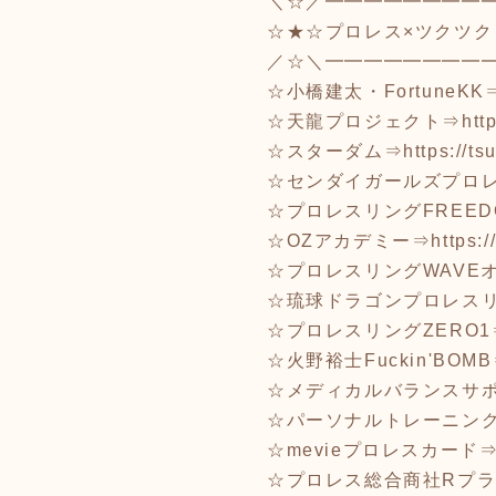
＼☆／━━━━━━━━
☆★☆プロレス×ツクツク
／☆＼━━━━━━━━
☆小橋建太・FortuneKK
☆天龍プロジェクト⇒
htt
☆スターダム⇒
https://t
☆センダイガールズプロ
☆プロレスリングFREED
☆OZアカデミー⇒
https:
☆プロレスリングWAVE
☆琉球ドラゴンプロレス
☆プロレスリングZERO1
☆火野裕士Fuckin'BOM
☆メディカルバランスサ
☆パーソナルトレーニングR
☆mevieプロレスカード
☆プロレス総合商社Rプ