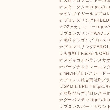
☆天龍プロジェクト⇒
htt
☆スターダム⇒
https://t
☆センダイガールズプロ
☆プロレスリングFREED
☆OZアカデミー⇒
https:
☆プロレスリングWAVE
☆琉球ドラゴンプロレス
☆プロレスリングZERO1
☆火野裕士Fuckin'BOM
☆メディカルバランスサ
☆パーソナルトレーニングR
☆mevieプロレスカード
☆プロレス総合商社Rプ
☆GAMILIBRE⇒
https://
☆鳥取だらずプロレス⇒
h
☆グーパンチ⇒
https://ts
☆プロレスバー『カウント2