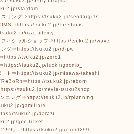
ps://tsuku2.jp/tenryuproject
suku2.jp/stardom
レスリング⇒
https://tsuku2.jp/sendaigirls
OMS⇒
https://tsuku2.jp/freedoms
//tsuku2.jp/ozacademy
オフィシャルショップ⇒
https://tsuku2.jp/wave
リング⇒
https://tsuku2.jp/rd-pw
⇒
https://tsuku2.jp/zero1
B⇒
https://tsuku2.jp/fuckingbomb_
ポート⇒
https://tsuku2.jp/misawa-takeshi
eBoRn⇒
https://tsuku2.jp/reborn
⇒
https://tsuku2.jp/mevie-tsuku2shop
ランニング⇒
https://tsuku2.jp/rplanning
tsuku2.jp/gamilibre
ttps://tsuku2.jp/darazu
uku2.jp/goo-ticket
.99』⇒
https://tsuku2.jp/count299