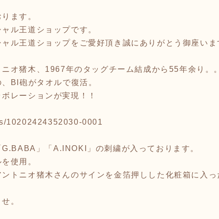
おります。
シャル王道ショップです。
シャル王道ショップをご愛好頂き誠にありがとう御座いま
ニオ猪木、1967年のタッグチーム結成から55年余り。
、BI砲がタオルで復活。
ラボレーションが実現！！
tems/10202424352030-0001
.BABA」「A.INOKI」の刺繍が入っております。
ルを使用。
アントニオ猪木さんのサインを金箔押しした化粧箱に入っ
ませ。