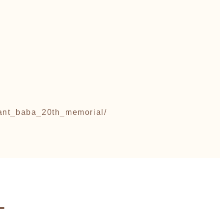
iant_baba_20th_memorial/
ー