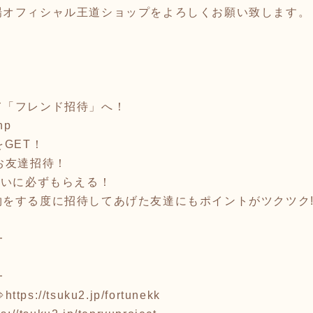
場オフィシャル王道ショップをよろしくお願い致します。
て「フレンド招待」へ！
hp
GET！
お友達招待！
互いに必ずもらえる！
をする度に招待してあげた友達にもポイントがツクツク!
━
━
⇒
https://tsuku2.jp/fortunekk