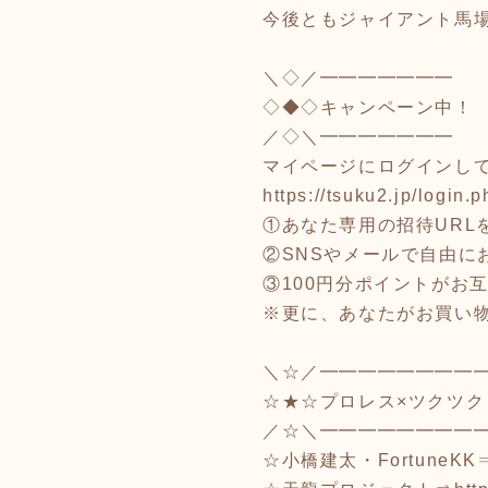
今後ともジャイアント馬
＼◇／━━━━━━━
◇◆◇キャンペーン中！
／◇＼━━━━━━━
マイページにログインし
https://tsuku2.jp/login.p
①あなた専用の招待URLを
②SNSやメールで自由に
③100円分ポイントがお
※更に、あなたがお買い物
＼☆／━━━━━━━━
☆★☆プロレス×ツクツク
／☆＼━━━━━━━━
☆小橋建太・FortuneKK