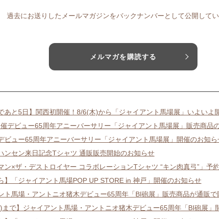
過去にお送りしたメールマガジンをバックナンバーとして公開してい
メルマガを購読する
であと5日】関西初開催！8/6(木)から「ジャイアント馬場展」いよいよ
り開催デビュー65周年アニーバーサリー「ジャイアント馬場展」販売商品
/8/6デビュー65周年アニーバーサリー「ジャイアント馬場展」開催のお知ら
ハンセン来日記念Tシャツ 通販販売開始のお知らせ
マン×ザ・デストロイヤー コラボレーションTシャツ “キン肉真弓”」予
から】「ジャイアント馬場POP UP STORE in 神戸」開催のお知らせ
ント馬場・アントニオ猪木デビュー65周年「BI砲展」販売商品が通販
1(月)まで】ジャイアント馬場・アントニオ猪木デビュー65周年「BI砲展