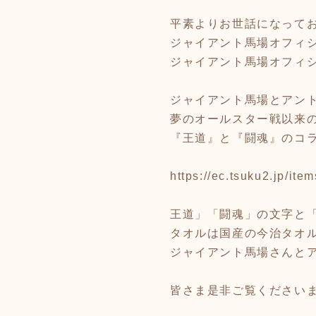
平素よりお世話になって
ジャイアント馬場オフィ
ジャイアント馬場オフィ
ジャイアント馬場とアント
夢のオールスター戦以来の
『王道』と『闘魂』のコ
https://ec.tsuku2.jp/i
王道」「闘魂」の文字と「G
タオルは国産の今治タオ
ジャイアント馬場さんと
皆さま是非ご覧ください