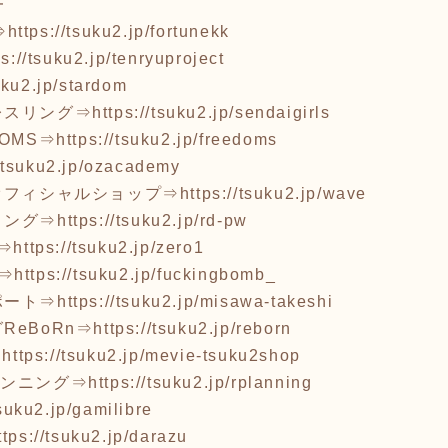
━
⇒
https://tsuku2.jp/fortunekk
ps://tsuku2.jp/tenryuproject
suku2.jp/stardom
レスリング⇒
https://tsuku2.jp/sendaigirls
OMS⇒
https://tsuku2.jp/freedoms
//tsuku2.jp/ozacademy
オフィシャルショップ⇒
https://tsuku2.jp/wave
リング⇒
https://tsuku2.jp/rd-pw
⇒
https://tsuku2.jp/zero1
B⇒
https://tsuku2.jp/fuckingbomb_
ポート⇒
https://tsuku2.jp/misawa-takeshi
eBoRn⇒
https://tsuku2.jp/reborn
⇒
https://tsuku2.jp/mevie-tsuku2shop
ランニング⇒
https://tsuku2.jp/rplanning
tsuku2.jp/gamilibre
ttps://tsuku2.jp/darazu