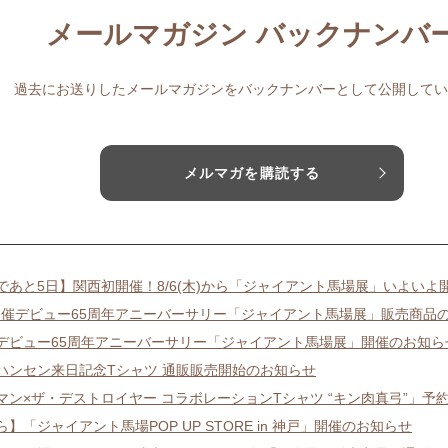
メールマガジン バックナンバ
過去にお送りしたメールマガジンをバックナンバーとして公開してい
メルマガを購読する
であと5日】関西初開催！8/6(木)から「ジャイアント馬場展」いよいよ
り開催デビュー65周年アニーバーサリー「ジャイアント馬場展」販売商品
/8/6デビュー65周年アニーバーサリー「ジャイアント馬場展」開催のお知ら
ハンセン来日記念Tシャツ 通販販売開始のお知らせ
マン×ザ・デストロイヤー コラボレーションTシャツ “キン肉真弓”」予
から】「ジャイアント馬場POP UP STORE in 神戸」開催のお知らせ