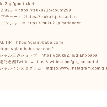
uku2.jp/goo-ticket
.99』⇒
https://tsuku2.jp/count299
ャプチャー』⇒
https://tsuku2.jp/scapture
ーデンジャー⇒
https://tsuku2.jp/mrdanger
AL HP→
https://giant-baba.com/
https://giantbaba-bar.com/
ィシャル王道ショップ→
https://tsuku2.jp/giant-baba
念館Twitter→
https://twitter.com/gb_memorial
ィシャルインスタグラム→
https://www.instagram.com/g