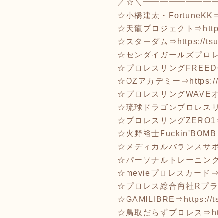
／☆＼━━━━━━━━
☆小橋建太・FortuneKK
☆天龍プロジェクト⇒
htt
☆スターダム⇒
https://t
☆センダイガールズプロ
☆プロレスリングFREED
☆OZアカデミー⇒
https:
☆プロレスリングWAVE
☆琉球ドラゴンプロレス
☆プロレスリングZERO1
☆火野裕士Fuckin'BOM
☆メディカルバランスサ
☆パーソナルトレーニングR
☆mevieプロレスカード
☆プロレス総合商社Rプ
☆GAMILIBRE⇒
https://
☆鳥取だらずプロレス⇒
h