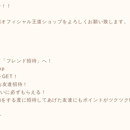
せ！！
場オフィシャル王道ショップをよろしくお願い致します。
て「フレンド招待」へ！
hp
GET！
お友達招待！
互いに必ずもらえる！
をする度に招待してあげた友達にもポイントがツクツク!
━