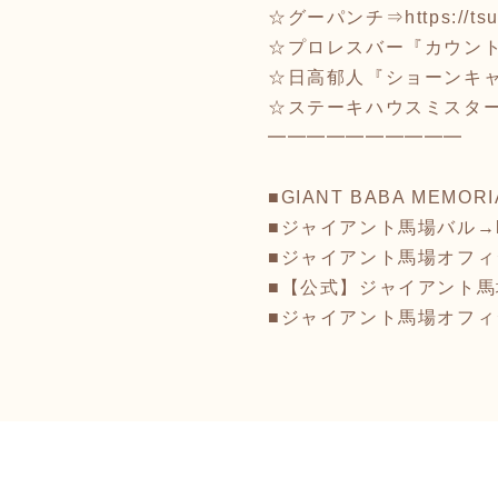
☆グーパンチ⇒
https://ts
☆プロレスバー『カウント2
☆日高郁人『ショーンキ
☆ステーキハウスミスタ
━━━━━━━━━━
■GIANT BABA MEMORI
■ジャイアント馬場バル→
■ジャイアント馬場オフ
■【公式】ジャイアント馬場記
■ジャイアント馬場オフ