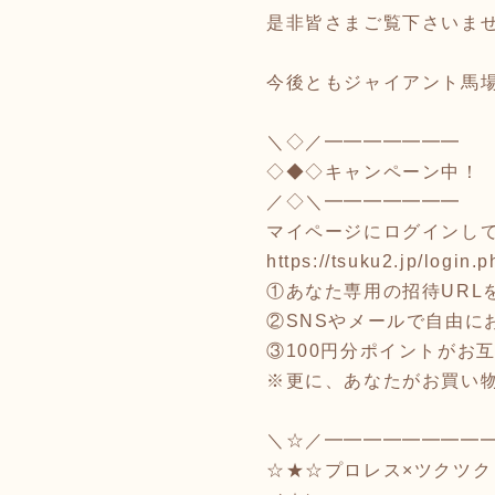
是非皆さまご覧下さいま
今後ともジャイアント馬
＼◇／━━━━━━━
◇◆◇キャンペーン中！
／◇＼━━━━━━━
マイページにログインし
https://tsuku2.jp/login.p
①あなた専用の招待URLを
②SNSやメールで自由に
③100円分ポイントがお
※更に、あなたがお買い物
＼☆／━━━━━━━━
☆★☆プロレス×ツクツク