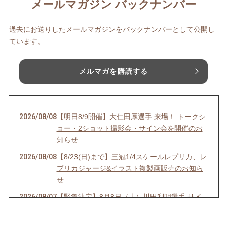
メールマガジン バックナンバー
過去にお送りしたメールマガジンをバックナンバーとして公開し
ています。
メルマガを購読する
2026/08/08
【明日8/9開催】大仁田厚選手 来場！ トークシ
ョー・2ショット撮影会・サイン会を開催のお
知らせ
2026/08/08
【8/23(日)まで】三冠1/4スケールレプリカ、レ
プリカジャージ&イラスト複製画販売のお知ら
せ
2026/08/07
【緊急決定】8月8日（土）川田利明選手 サイ
ン会開催決定！のお知らせ
2026/08/01
【開催まであと5日】関西初開催！8/6(木)から