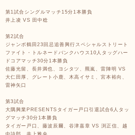
第1試合シングルマッチ15分1本勝負
井上凌 VS 田中稔
第2試合
ジャンボ鶴田23回忌追善興行スペシャルストリート
ファイト・トルネードバンクハウス10人タッグハー
ドコアマッチ30分1本勝負
佐藤光留、長井満也、ヨシタツ、羆嵐、雷陣明 VS
大仁田厚、グレート小鹿、木高イサミ、宮本裕向、
雷神矢口
第3試合
大隅興業PRESENTSタイガー戸口引退試合6人タッ
グマッチ30分1本勝負
タイガー戸口、藤波辰爾、谷津嘉章 VS 渕正信、越
中詩郎、井上雅央