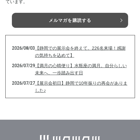
ています。
メルマガを購読する
2026/08/03
【静岡での展示会を終えて。226名来場！感謝
の気持ちを込めて】
2026/07/29
【満月の心晴便り】水瓶座の満月。自分らしい
未来へ、一歩踏み出す日
2026/07/27
【展示会初日】静岡で10年振りの再会がありま
した♪
2026/07/26
【あと2時間】本日23:59まで｜3つのTシャツに
込めた想い🌸
2026/07/26
【本日23:59まで】想いだけじゃない♪5つのこ
だわりチャリティーTシャツです🌸
2026/07/26
【本日26日限定】展示会前夜祭｜Tシャツ再販