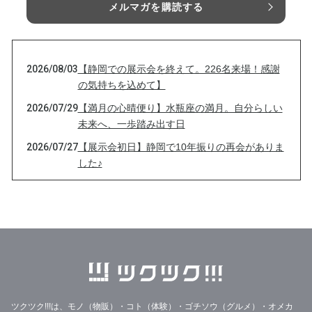
メルマガを購読する
2026/08/03
【静岡での展示会を終えて。226名来場！感謝
の気持ちを込めて】
2026/07/29
【満月の心晴便り】水瓶座の満月。自分らしい
未来へ、一歩踏み出す日
2026/07/27
【展示会初日】静岡で10年振りの再会がありま
した♪
2026/07/26
【あと2時間】本日23:59まで｜3つのTシャツに
込めた想い🌸
2026/07/26
【本日23:59まで】想いだけじゃない♪5つのこ
だわりチャリティーTシャツです🌸
2026/07/26
【本日26日限定】展示会前夜祭｜Tシャツ再販
＆チャリティー企画スタートしています♪
2026/07/25
【前夜祭｜24時間限定】地元・牧之原市へ想い
ツクツク!!!は、モノ（物販）・コト（体験）・ゴチソウ（グルメ）・オメカ