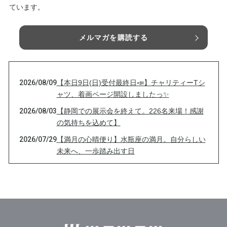
ています。
メルマガを購読する
2026/08/09
【本日9日(日)受付最終日📣】チャリティーTシ
ャツ、着画ページ開設しましたっ✨
2026/08/03
【静岡での展示会を終えて。226名来場！感謝
の気持ちを込めて】
2026/07/29
【満月の心晴便り】水瓶座の満月。自分らしい
未来へ、一歩踏み出す日
2026/07/27
【展示会初日】静岡で10年振りの再会がありま
した♪
2026/07/26
【あと2時間】本日23:59まで｜3つのTシャツに
込めた想い🌸
2026/07/26
【本日23:59まで】想いだけじゃない♪5つのこ