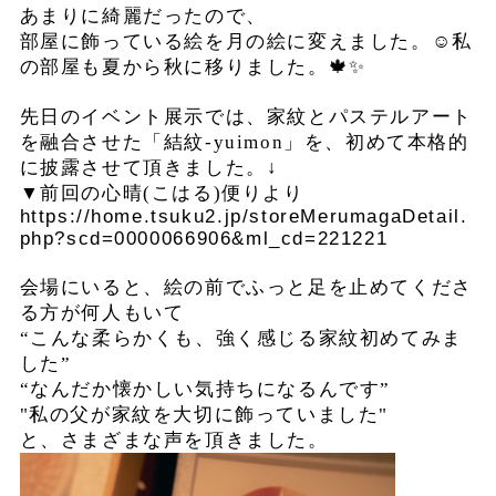
あまりに綺麗だったので、
部屋に飾っている絵を月の絵に変えました。☺️私
の部屋も夏から秋に移りました。🍁✨
先日のイベント展示では、家紋とパステルアート
を融合させた「結紋-yuimon」を、初めて本格的
に披露させて頂きました。↓
▼前回の心晴(こはる)便りより
https://home.tsuku2.jp/storeMerumagaDetail.
php?scd=0000066906&ml_cd=221221
会場にいると、絵の前でふっと足を止めてくださ
る方が何人もいて
“こんな柔らかくも、強く感じる家紋初めてみま
した”
“なんだか懐かしい気持ちになるんです”
"私の父が家紋を大切に飾っていました"
と、さまざまな声を頂きました。