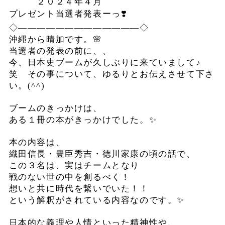
２０２４年４月
プレゼント当選者発表ーっ❣️
◇―――――――――――――◇
沖縄から晴加です。🌸
当選者の発表の前に、、
今、日本史ブームが久しぶりに来ていまして♪
笑 その事について、ゆるりとお伝えさせて下さ
い。(^^)
ブームのきっかけは、
ある１冊の本がきっかけでした。✨
本の内容は、
織田信長・豊臣秀吉・徳川家康の頃の話で、
この３名は、実はチームとなり
戦のない世の中を創るべく！
想いと共に時代を繋いでいた！！
という解釈がされている内容なのです。✨
日本的な義理や人情といった精神性や、