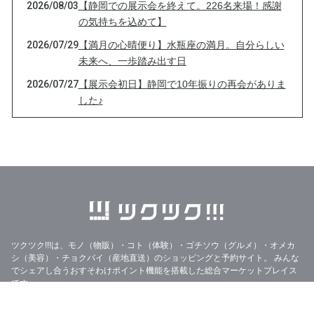
2026/08/03
【静岡での展示会を終えて。226名来場！感謝
の気持ちを込めて】
2026/07/29
【満月の心晴便り】水瓶座の満月。自分らしい
未来へ、一歩踏み出す日
2026/07/27
【展示会初日】静岡で10年振りの再会がありま
した♪
2026/07/26
【あと2時間】本日23:59まで｜3つのTシャツに
込めた想い🌸
2026/07/26
【本日23:59まで】想いだけじゃない♪5つのこ
だわりチャリティーTシャツです🌸
2026/07/26
【本日26日限定】展示会前夜祭｜Tシャツ再販
＆チャリティー企画スタートしています♪
2026/07/25
【前夜祭｜24時間限定】地元・牧之原市へ想い
ツクツク!!!は、モノ（物販）・コト（体験）・ゴチソウ（グルメ）・オメカ
を届けるチャリティーTシャツ再販のお知らせ
シ（美容）・チョクバイ（産地直送）のショッピングと予約サイト。
みんな
でシェアし合うおすそわけポイント機能を搭載した総合マーケットプレイス
2026/07/22
ノーノー、そのヤドカリは本物です。(ﾟ∀ﾟ)
です。
2026/07/21
「心の目」の視力数値は、どのくらい？