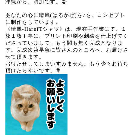
沖縄から、晴加です。
😊
あなたの心に晴風
(
はるかぜ
)
を♪を、コンセプト
に制作をしています。
《晴風
-HarufT
シャツ》は、現在手作業にて、１
枚１枚丁寧に、プリント印刷や刺繍を仕上げてく
ださっていまして、もう間も無く完成となりま
す。
完成次第早急に皆さんのところへ、お届けさ
せて頂きます。
お待たせしてしまいすみません。
もう少々お待ち
頂けたら幸いです。
💐