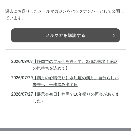
過去にお送りしたメールマガジンをバックナンバーとして公開し
ています。
メルマガを購読する
2026/08/03
【静岡での展示会を終えて。226名来場！感謝
の気持ちを込めて】
2026/07/29
【満月の心晴便り】水瓶座の満月。自分らしい
未来へ、一歩踏み出す日
2026/07/27
【展示会初日】静岡で10年振りの再会がありま
した♪
2026/07/26
【あと2時間】本日23:59まで｜3つのTシャツに
込めた想い🌸
2026/07/26
【本日23:59まで】想いだけじゃない♪5つのこ