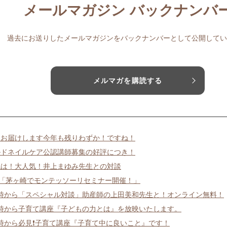
メールマガジン バックナンバ
過去にお送りしたメールマガジンをバックナンバーとして公開してい
メルマガを購読する
ノお届けします今年も残りわずか！ですね！
ルドネイルケア公認講師募集の好評につき！
晩は！大人気！井上まゆみ先生との対談
日「茅ヶ崎でモンテッソーリセミナー開催！」
0時から「スペシャル対談」助産師の上田美和先生と！オンライン無料！
1時から子育て講座『子どもの力とは』を放映いたします。
1時から必見❗子育て講座『子育て中に良いこと』です！