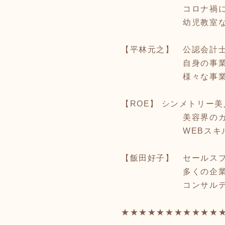
コロナ禍において、
幼児教室など、様
【平林元之】 公認会計
自身の事業をオンラ
様々な事業のDX化
【ROE】 シンメトリー
美容界のカリスマと
WEBスキル、集客
【飯田好子】 セールス
多くの企業コンサル
コンサルティングを
★★★★★★★★★★★