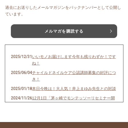
過去にお送りしたメールマガジンをバックナンバーとして公開し
ています。
メルマガを購読する
2025/12/31
いいモノお届けします今年も残りわずか！です
ね！
2025/06/04
チャイルドネイルケア公認講師募集の好評につ
き！
2025/01/18
本日今晩は！大人気！井上まゆみ先生との対談
2024/11/26
12月1日「茅ヶ崎でモンテッソーリセミナー開
催！」
2024/07/27
今晩❗20時から「スペシャル対談」助産師の上
田美和先生と！オンライン無料！