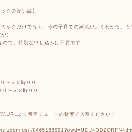
ミックの深い話】
トミックだけでなく、今の子育ての潮流がよくわかる、と
すが）
なので、特別な申し込みは不要です！
＞
００〜２２時００
００〜２２時００
記URLより音声ミュートの状態で入室ください！
ations.zoom.us/j/8465188991?pwd=UEU4ODZQRFN4