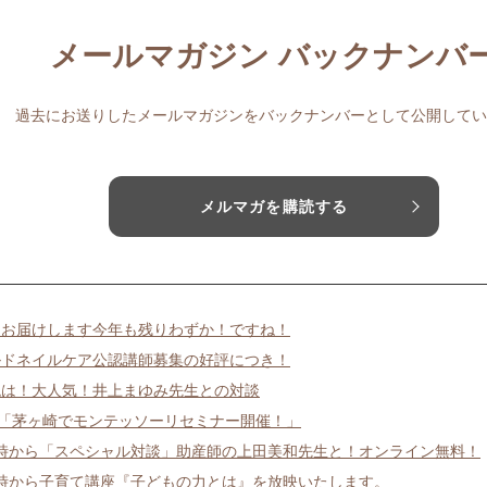
メールマガジン バックナンバ
過去にお送りしたメールマガジンをバックナンバーとして公開してい
メルマガを購読する
ノお届けします今年も残りわずか！ですね！
ルドネイルケア公認講師募集の好評につき！
晩は！大人気！井上まゆみ先生との対談
日「茅ヶ崎でモンテッソーリセミナー開催！」
0時から「スペシャル対談」助産師の上田美和先生と！オンライン無料！
1時から子育て講座『子どもの力とは』を放映いたします。