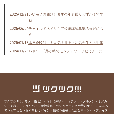
2025/12/31
いいモノお届けします今年も残りわずか！です
ね！
2025/06/04
チャイルドネイルケア公認講師募集の好評につ
き！
2025/01/18
本日今晩は！大人気！井上まゆみ先生との対談
2024/11/26
12月1日「茅ヶ崎でモンテッソーリセミナー開
催！」
2024/07/27
今晩❗20時から「スペシャル対談」助産師の上
田美和先生と！オンライン無料！
2024/06/30
今晩❗21時から子育て講座『子どもの力とは』
を放映いたします。
2024/05/29
今晩❗21時から必見❗子育て講座『子育て中に良
いこと』です！
ツクツク!!!は、モノ（物販）・コト（体験）・ゴチソウ（グルメ）・オメカ
シ（美容）・チョクバイ（産地直送）のショッピングと予約サイト。
みんな
2024/05/26
今晩❗21時から必見❗子育て講座『子育て中に良
でシェアし合うおすそわけポイント機能を搭載した総合マーケットプレイス