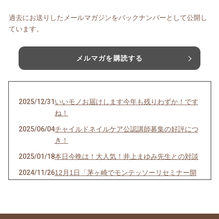
過去にお送りしたメールマガジンをバックナンバーとして公開し
ています。
メルマガを購読する
2025/12/31
いいモノお届けします今年も残りわずか！です
ね！
2025/06/04
チャイルドネイルケア公認講師募集の好評につ
き！
2025/01/18
本日今晩は！大人気！井上まゆみ先生との対談
2024/11/26
12月1日「茅ヶ崎でモンテッソーリセミナー開
催！」
2024/07/27
今晩❗20時から「スペシャル対談」助産師の上
田美和先生と！オンライン無料！