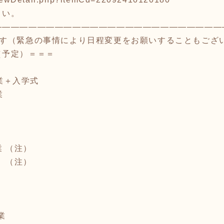
さい。
――――――――――――――――――――――――――
ます（緊急の事情により日程変更をお願いすることもござ
（予定）＝＝＝
VE授業＋入学式
理論動画授業
LIVE授業
践動画授業
動画授業 （注）
IVE授業 （注）
LIVE授業
践動画授業
LIVE授業