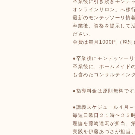
卒業後に引き続きモンテ
オンラインサロン」へ移
最新のモンテッソーリ情
卒業後、資格を提示して
ださい。
会費は毎月1000円（税
●卒業後にモンテッソー
卒業後に、ホームメイド
も含めたコンサルティン
●指導料金は原則無料で
●講義スケジュール４月～
毎週日曜日２１時〜２３
理論を藤崎達宏が担当、第
実践を伊藤あづさが担当、