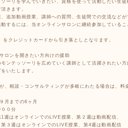
ッソーリを学んでいきたい、資格を使って活動したい生徒
行頂きます。
報、追加動画授業、講師への質問、生徒間での交流などが
活動するには、当オンラインサロンに継続参加しているこ
別）をクレジットカードから引き落としとなります。
リサロンを開きたい方向けの援助
のモンテッソーリを広めていく講師として活躍されたい方
グをいたします。
すが、相談・コンサルティングが多岐にわたる場合は、料
９月までの6ヶ月
時００分
1週はオンラインでのLIVE授業、第２週は動画配信、
第３週はオンラインでのLIVE授業、第4週は動画配信