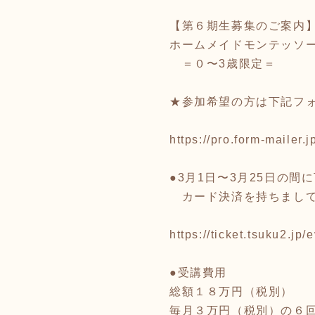
【第６期生募集のご案内】
ホームメイドモンテッソ
＝０〜3歳限定＝
★参加希望の方は下記フ
https://pro.form-mailer
●3月1日〜3月25日の
カード決済を持ちまして
https://ticket.tsuku2.j
●受講費用
総額１８万円（税別）
毎月３万円（税別）の６