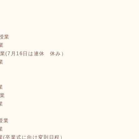
論動画授業
LIVE授業
践動画授業
授業
業
業(7月16日は連休 休み）
業
業
業
授業
業
授業
業
業(卒業式に向け変則日程）