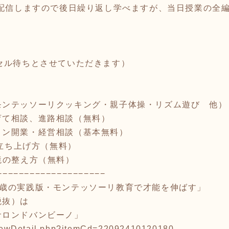
は配信しますので後日繰り返し学べますが、当日授業の全
セル待ちとさせていただきます）
モンテッソーリクッキング・親子体操・リズム遊び 他）
育て相談、進路相談（無料）
ロン開業・経営相談（基本無料）
の立ち上げ方（無料）
境の整え方（無料）
−−−−−−−−−−−−−−−−−−−−
３歳の実践版・モンテッソーリ教育で才能を伸ばす」
税抜）は
サロンドバンビーノ」
/viewDetail.php?itemCd=22092410120180