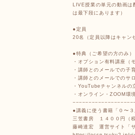
LIVE授業の単元の動画
は最下段にあります）
●定員
20名（定員以降はキャン
●特典（ご希望の方のみ）
・オプション有料講座（
・講師とのメールでの子
・講師とのメールでのサ
・YouTubeチャンネル
・オンライン・ZOOM環
−−−−−−−−−−−−−−−−−−−
●講義に使う書籍「０〜
三笠書房 １４００円（
藤崎達宏 運営サイト「
https://ecsp.tsuku2.jp