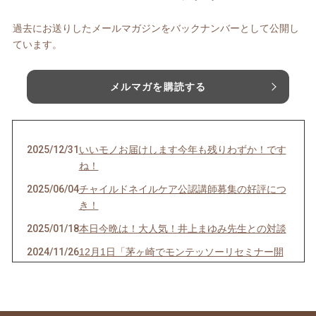
過去にお送りしたメールマガジンをバックナンバーとして公開し
ています。
メルマガを購読する
2025/12/31
いいモノお届けします今年も残りわずか！です
ね！
2025/06/04
チャイルドネイルケア公認講師募集の好評につ
き！
2025/01/18
本日今晩は！大人気！井上まゆみ先生との対談
2024/11/26
12月1日「茅ヶ崎でモンテッソーリセミナー開
催！」
2024/07/27
今晩❗20時から「スペシャル対談」助産師の上
田美和先生と！オンライン無料！