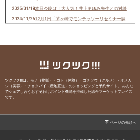
2025/01/18
本日今晩は！大人気！井上まゆみ先生との対談
2024/11/26
12月1日「茅ヶ崎でモンテッソーリセミナー開
催！」
2024/07/27
今晩❗20時から「スペシャル対談」助産師の上
田美和先生と！オンライン無料！
2024/06/30
今晩❗21時から子育て講座『子どもの力とは』
を放映いたします。
2024/05/29
今晩❗21時から必見❗子育て講座『子育て中に良
いこと』です！
ツクツク!!!は、モノ（物販）・コト（体験）・ゴチソウ（グルメ）・オメカ
シ（美容）・チョクバイ（産地直送）のショッピングと予約サイト。
みんな
2024/05/26
今晩❗21時から必見❗子育て講座『子育て中に良
でシェアし合うおすそわけポイント機能を搭載した総合マーケットプレイス
いこと』です！
です。
2024/05/25
今晩❗21時から必見❗子育て講座『子育て中に良
いこと』です！
2024/05/25
必見❗❗『子育て中に良いこと』5月４週目子育て
講座