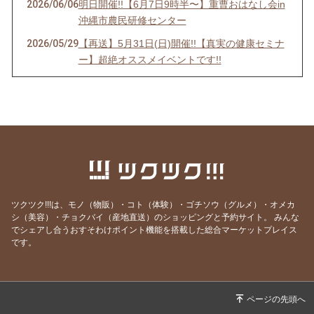
2026/06/06
明日開催!!【6月7日9時半〜】重曹おはなし会in
沖縄市農民研修センター
2026/05/29
【再送】5月31日(日)開催!!【真実の健康セミナ
ー】超絶オススメイベントです!!
2026/05/24
5月31日(日)開催!!【真実の健康セミナー】超絶
オススメイベントです!!
2026/03/30
【明日から値上げ】メビウスウォーターの現在
の価格での販売が本日の21時まで!!
2026/03/29
【本日開催!!】只今出店中♪OKINAWAママアッ
プVol.19＠空手会館に出店中(^^)
2026/01/26
【2月1日(日)9時半〜開催!!】 第5回 健康を語る
ツクツク!!!は、モノ（物販）・コト（体験）・ゴチソウ（グルメ）・オメカ
会「身体と重曹の秘密」@沖縄市農民研修セン
シ（美容）・チョクバイ（産地直送）のショッピングと予約サイト。
みんな
でシェアし合うおすそわけポイント機能を搭載した総合マーケットプレイス
ター
です。
2025/11/25
【明日開催♪11月26日(水)重ね煮ワークショッ
プ開催＠MINA SHARE(宜野湾市我如古)】
2025/11/18
【11月26日(水)重ね煮ワークショップ開催!!＠
MINA SHARE(宜野湾市我如古)】