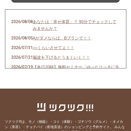
2026/08/08
あなたは「幸せ体質」？ 90分でチェックして
みませんか？
2026/08/05
Aがダメならば、Bプランで！！
2026/07/31
○○くらいさせてよ！！
2026/07/21
脳波を下げるとうまくいく！！
2026/07/19
【本日20時】無料セミナー「ゆったリッチに生
きよう」
2026/07/17
①無料セミナーのお知らせ「ゆったリッチに生
きよう」②料金改定について
2026/07/14
ゆったリッチを叶える「次世代の仕組み」を実
験中！！
2026/07/11
【お金の引き寄せ】出せば入ってくるって本
ツクツク!!!は、モノ（物販）・コト（体験）・ゴチソウ（グルメ）・オメカ
当？？
シ（美容）・チョクバイ（産地直送）のショッピングと予約サイト。
みんな