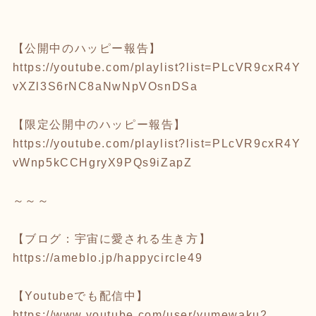
【公開中のハッピー報告】
https://youtube.com/playlist?list=PLcVR9cxR4Y
vXZl3S6rNC8aNwNpVOsnDSa
【限定公開中のハッピー報告】
https://youtube.com/playlist?list=PLcVR9cxR4Y
vWnp5kCCHgryX9PQs9iZapZ
～～～
【ブログ：宇宙に愛される生き方】
https://ameblo.jp/happycircle49
【Youtubeでも配信中】
https://www.youtube.com/user/yumewaku2