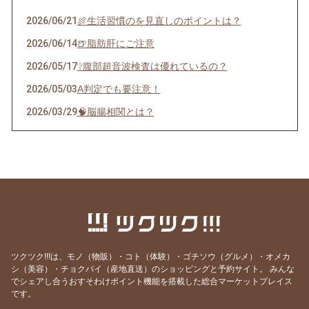
2026/06/21
🍖生活習慣のを見直しのポイントは？
2026/06/14
🍺脂肪肝にご注意
2026/05/17
❔腹部超音波検査は優れているの？
2026/05/03
A判定でも要注意！
2026/03/29
🧠脳腸相関とは？
2026/02/01
アスリートは風邪を引きやすい？
2025/12/28
‽アレルギーになる方が増えている…その背景
にあるものは？
2025/12/14
腸内環境が作られる時期はいつ？
2025/12/01
🚺自己免疫疾患には性別差はあるの？
2025/09/21
💛心臓はガンにならない？
ツクツク!!!は、モノ（物販）・コト（体験）・ゴチソウ（グルメ）・オメカ
2025/07/20
⛳️目的地を示す標識
シ（美容）・チョクバイ（産地直送）のショッピングと予約サイト。
みんな
でシェアし合うおすそわけポイント機能を搭載した総合マーケットプレイス
2025/06/22
🦠胃の内壁に住みている菌とは？
です。