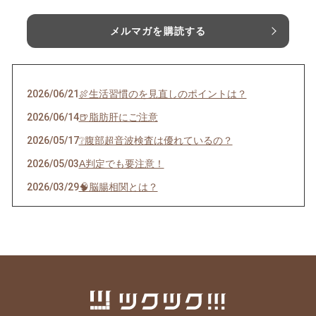
メルマガを購読する
2026/06/21
🍖生活習慣のを見直しのポイントは？
2026/06/14
🍺脂肪肝にご注意
2026/05/17
❔腹部超音波検査は優れているの？
2026/05/03
A判定でも要注意！
2026/03/29
🧠脳腸相関とは？
2026/02/01
アスリートは風邪を引きやすい？
2025/12/28
‽アレルギーになる方が増えている…その背景
にあるものは？
2025/12/14
腸内環境が作られる時期はいつ？
2025/12/01
🚺自己免疫疾患には性別差はあるの？