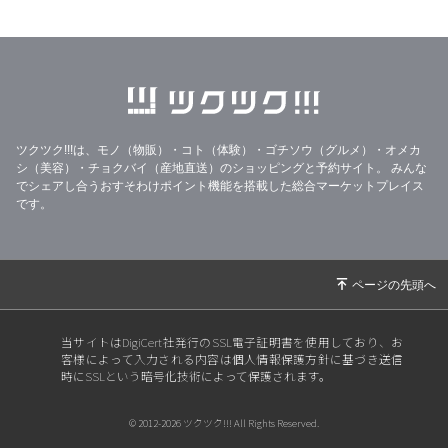
2026/03/13
【おぢやこめくらぶ通信No.375/2026.2月号】
2026/02/08
大雪と【おぢやこめくらぶ通信No.374/2026.1
月号】
2026/01/21
33%OFF美味しいりんごジュースのフードレス
キュー
ツクツク!!!は、モノ（物販）・コト（体験）・ゴチソウ（グルメ）・オメカ
2026/01/14
【2026年特別セット】
シ（美容）・チョクバイ（産地直送）のショッピングと予約サイト。
みんな
2025/12/31
年末年始の営業と【おぢやこめくらぶ通信No.3
でシェアし合うおすそわけポイント機能を搭載した総合マーケットプレイス
です。
73/2025.12月号】
2025/12/17
【おぢやこめくらぶ通信No.372/2025.11月号】
【御歳暮受付中】
2025/11/30
【☆新米販売開始☆】
2025/11/16
【おぢやこめくらぶ通信No.371/2025.10月号】
当サイトはDigiCert社発行のSSL電子証明書を使用しており、お
客様によって入力される内容は個人情報保護方針に基づき送信
2025/10/30
【20205稲刈り完了!】
時にSSLという暗号化技術によって保護されます。
2025/10/15
【おぢやこめくらぶ通信No.370/2025.9月号】
© 2012-2026 ツクツク!!! All Rights Reserved.
2025/09/24
【定期便をご利用中のお客様へ】