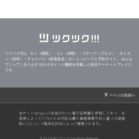
2026/03/13
【おぢやこめくらぶ通信No.375/2026.2月号】
2026/02/08
大雪と【おぢやこめくらぶ通信No.374/2026.1
月号】
2026/01/21
33%OFF美味しいりんごジュースのフードレス
キュー
ツクツク!!!は、モノ（物販）・コト（体験）・ゴチソウ（グルメ）・オメカ
2026/01/14
【2026年特別セット】
シ（美容）・チョクバイ（産地直送）のショッピングと予約サイト。
みんな
2025/12/31
年末年始の営業と【おぢやこめくらぶ通信No.3
でシェアし合うおすそわけポイント機能を搭載した総合マーケットプレイス
です。
73/2025.12月号】
2025/12/17
【おぢやこめくらぶ通信No.372/2025.11月号】
【御歳暮受付中】
2025/11/30
【☆新米販売開始☆】
2025/11/16
【おぢやこめくらぶ通信No.371/2025.10月号】
当サイトはDigiCert社発行のSSL電子証明書を使用しており、お
客様によって入力される内容は個人情報保護方針に基づき送信
2025/10/30
【20205稲刈り完了!】
時にSSLという暗号化技術によって保護されます。
2025/10/15
【おぢやこめくらぶ通信No.370/2025.9月号】
© 2012-2026 ツクツク!!! All Rights Reserved.