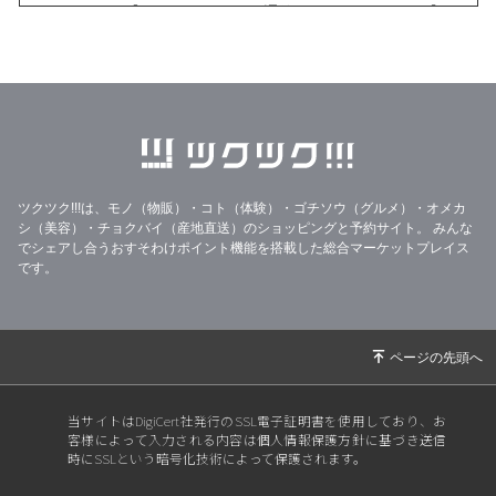
2026/04/13
【おぢやこめくらぶ通信No.376/2026.3月号】
2026/03/13
【おぢやこめくらぶ通信No.375/2026.2月号】
2026/02/08
大雪と【おぢやこめくらぶ通信No.374/2026.1
月号】
2026/01/21
33%OFF美味しいりんごジュースのフードレス
キュー
ツクツク!!!は、モノ（物販）・コト（体験）・ゴチソウ（グルメ）・オメカ
2026/01/14
【2026年特別セット】
シ（美容）・チョクバイ（産地直送）のショッピングと予約サイト。
みんな
2025/12/31
年末年始の営業と【おぢやこめくらぶ通信No.3
でシェアし合うおすそわけポイント機能を搭載した総合マーケットプレイス
です。
73/2025.12月号】
2025/12/17
【おぢやこめくらぶ通信No.372/2025.11月号】
【御歳暮受付中】
2025/11/30
【☆新米販売開始☆】
2025/11/16
【おぢやこめくらぶ通信No.371/2025.10月号】
当サイトはDigiCert社発行のSSL電子証明書を使用しており、お
客様によって入力される内容は個人情報保護方針に基づき送信
2025/10/30
【20205稲刈り完了!】
時にSSLという暗号化技術によって保護されます。
2025/10/15
【おぢやこめくらぶ通信No.370/2025.9月号】