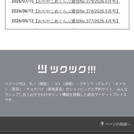
2026/07/15
【おぢやこめくらぶ通信No.379/2026.6月号】
2026/06/13
【おぢやこめくらぶ通信No.378/2026.5月号】
2026/05/12
【おぢやこめくらぶ通信No.377/2026.4月号】
2026/04/13
【おぢやこめくらぶ通信No.376/2026.3月号】
2026/03/13
【おぢやこめくらぶ通信No.375/2026.2月号】
2026/02/08
大雪と【おぢやこめくらぶ通信No.374/2026.1
月号】
2026/01/21
33%OFF美味しいりんごジュースのフードレス
キュー
ツクツク!!!は、モノ（物販）・コト（体験）・ゴチソウ（グルメ）・オメカ
2026/01/14
【2026年特別セット】
シ（美容）・チョクバイ（産地直送）のショッピングと予約サイト。
みんな
2025/12/31
年末年始の営業と【おぢやこめくらぶ通信No.3
でシェアし合うおすそわけポイント機能を搭載した総合マーケットプレイス
です。
73/2025.12月号】
2025/12/17
【おぢやこめくらぶ通信No.372/2025.11月号】
【御歳暮受付中】
2025/11/30
【☆新米販売開始☆】