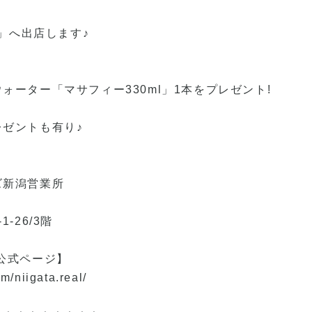
5」へ出店します♪
ォーター「マサフィー330ml」1本をプレゼント!
ゼントも有り♪
ズ新潟営業所
-26/3階
公式ページ】
m/niigata.real/