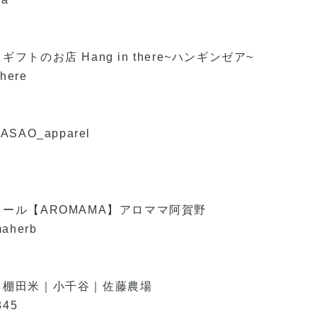
トのお店 Hang in there~ハンギンゼア~
there
AO_apparel
ール【AROMAMA】アロママ阿賀野
maherb
｜棚田米｜小千谷｜佐藤農場
345