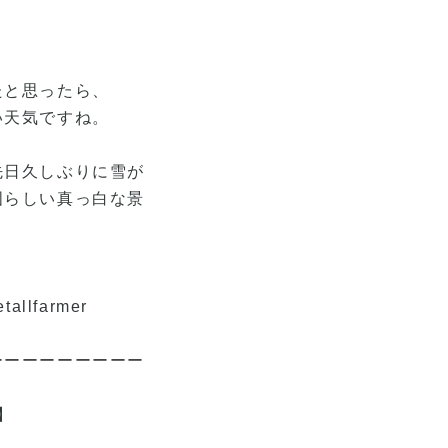
たと思ったら、
い天気ですね。
先日久しぶりに雪が
国らしい真っ白な景
etallfarmer
ーーーーーーーーー
】