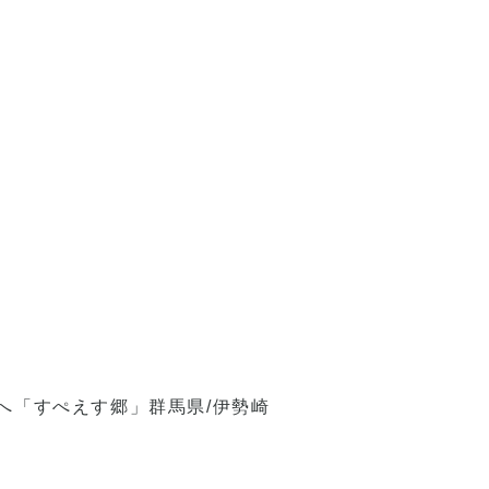
へ「すぺえす郷」群馬県/伊勢崎