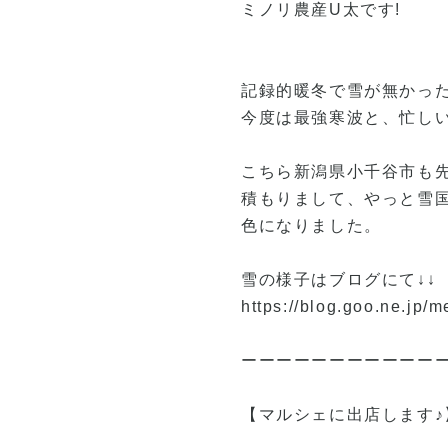
ミノリ農産U太です!
記録的暖冬で雪が無かっ
今度は最強寒波と、忙し
こちら新潟県小千谷市も
積もりまして、やっと雪
色になりました。
雪の様子はブログにて↓↓
https://blog.goo.ne.jp/m
ーーーーーーーーーーー
【マルシェに出店します♪