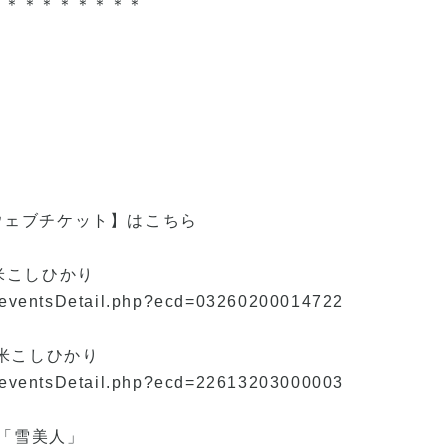
＊＊＊＊＊＊＊＊＊
』
ウェブチケット】はこちら
米こしひかり
ts/eventsDetail.php?ecd=03260200014722
培米こしひかり
ts/eventsDetail.php?ecd=22613203000003
ス「雪美人」