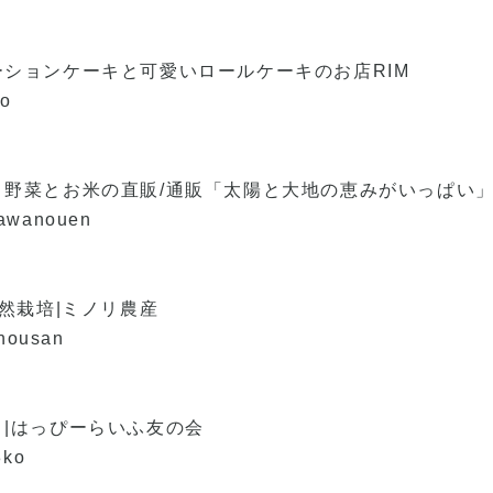
ションケーキと可愛いロールケーキのお店RIM
ko
】野菜とお米の直販/通販「太陽と大地の恵みがいっぱい
kawanouen
自然栽培|ミノリ農産
-nousan
|はっぴーらいふ友の会
3ko