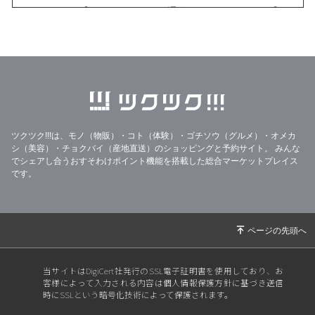
2026/04/13
【おぢやこめくらぶ通信No.376/2026.3月号】
2026/03/13
【おぢやこめくらぶ通信No.375/2026.2月号】
2026/02/08
大雪と【おぢやこめくらぶ通信No.374/2026.1
月号】
2026/01/21
33%OFF美味しいりんごジュースのフードレス
キュー
ツクツク!!!は、モノ（物販）・コト（体験）・ゴチソウ（グルメ）・オメカ
2026/01/14
【2026年特別セット】
シ（美容）・チョクバイ（産地直送）のショッピングと予約サイト。
みんな
2025/12/31
年末年始の営業と【おぢやこめくらぶ通信No.3
でシェアし合うおすそわけポイント機能を搭載した総合マーケットプレイス
です。
73/2025.12月号】
2025/12/17
【おぢやこめくらぶ通信No.372/2025.11月号】
【御歳暮受付中】
2025/11/30
【☆新米販売開始☆】
2025/11/16
【おぢやこめくらぶ通信No.371/2025.10月号】
当サイトはDigiCert社発行のSSL電子証明書を使用しており、お
客様によって入力される内容は個人情報保護方針に基づき送信
2025/10/30
【20205稲刈り完了!】
時にSSLという暗号化技術によって保護されます。
2025/10/15
【おぢやこめくらぶ通信No.370/2025.9月号】