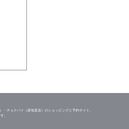
号】
中】
容）・チョクバイ（産地直送）のショッピングと予約サイト。
です。