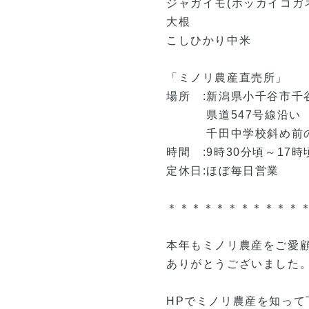
ジャガイモ(ホッカイコガ
大根
こしひかり中米
「ミノリ農産直売所」
場所 :新潟県小千谷市千
県道547号線沿い
千田中学校斜め前の
時間 :9時30分頃～17時
定休日:ほぼ毎日営業
＊＊＊＊＊＊＊＊＊＊＊
本年もミノリ農産をご愛
ありがとうございました
HPでミノリ農産を知って