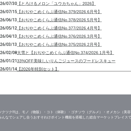
26/07/30
【とろけるメロン「ユウカちゃん」2026】
26/07/15
【おぢやこめくらぶ通信No.379/2026.6月号】
26/06/13
【おぢやこめくらぶ通信No.378/2026.5月号】
26/05/12
【おぢやこめくらぶ通信No.377/2026.4月号】
26/04/13
【おぢやこめくらぶ通信No.376/2026.3月号】
26/03/13
【おぢやこめくらぶ通信No.375/2026.2月号】
26/02/08
大雪と【おぢやこめくらぶ通信No.374/2026.1月号】
26/01/21
33%OFF美味しいりんごジュースのフードレスキュー
26/01/14
【2026年特別セット】
25/12/31
年末年始の営業と【おぢやこめくらぶ通信No.373/2025.12月
25/12/17
【おぢやこめくらぶ通信No.372/2025.11月号】【御歳暮受付
25/11/30
【☆新米販売開始☆】
25/11/16
【おぢやこめくらぶ通信No.371/2025.10月号】
25/10/30
【20205稲刈り完了!】
ツクツク!!!は、モノ（物販）・コト（体験）・ゴチソウ（グルメ）・オメカシ（美
みんなでシェアし合うおすそわけポイント機能を搭載した総合マーケットプレイス
25/10/15
【おぢやこめくらぶ通信No.370/2025.9月号】
25/09/24
【定期便をご利用中のお客様へ】