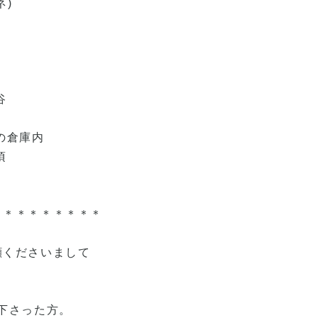
ネ)
谷
倉庫内
頃
＊＊＊＊＊＊＊＊＊
顧くださいまして
。
下さった方。