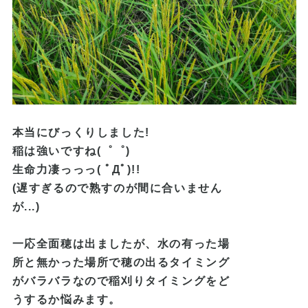
本当にびっくりしました!
稲は強いですね(゜゜)
生命力凄っっっ( ﾟДﾟ)!!
(遅すぎるので熟すのが間に合いません
が...)
一応全面穂は出ましたが、水の有った場
所と無かった場所で穂の出るタイミング
がバラバラなので稲刈りタイミングをど
うするか悩みます。