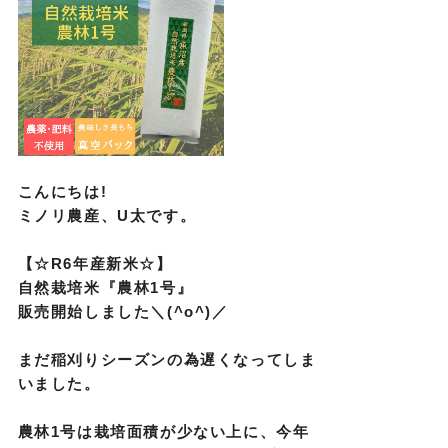
こんにちは!
ミノリ農産、U太です。
【☆R6年産新米☆】
自然栽培米『農林1号』
販売開始しました＼(^o^)／
まだ稲刈りシーズンの為遅くなってしま
いました。
農林1号は栽培面積が少ない上に、今年