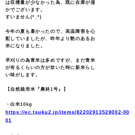
は収穫量が少なかった為、
既に在庫が僅
か
でございます。
すいません(*_*)
今年の夏も暑かったので、高温障害を
心
配
していましたが、昨年より艶のある
お
米になりました。
早刈りの為青米は多めですが、まだ青
米
が有るくらいの方が炊いた時に新米らし
い味がしま
す。
【自然栽培米『農林1号』】
・白米10kg
https://ec.tsuku2.jp/items/82202913529002-00
01