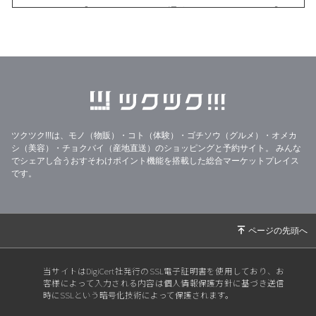
2026/04/13
【おぢやこめくらぶ通信No.376/2026.3月号】
2026/03/13
【おぢやこめくらぶ通信No.375/2026.2月号】
2026/02/08
大雪と【おぢやこめくらぶ通信No.374/2026.1
月号】
2026/01/21
33%OFF美味しいりんごジュースのフードレス
キュー
ツクツク!!!は、モノ（物販）・コト（体験）・ゴチソウ（グルメ）・オメカ
2026/01/14
【2026年特別セット】
シ（美容）・チョクバイ（産地直送）のショッピングと予約サイト。
みんな
2025/12/31
年末年始の営業と【おぢやこめくらぶ通信No.3
でシェアし合うおすそわけポイント機能を搭載した総合マーケットプレイス
です。
73/2025.12月号】
2025/12/17
【おぢやこめくらぶ通信No.372/2025.11月号】
【御歳暮受付中】
2025/11/30
【☆新米販売開始☆】
2025/11/16
【おぢやこめくらぶ通信No.371/2025.10月号】
当サイトはDigiCert社発行のSSL電子証明書を使用しており、お
客様によって入力される内容は個人情報保護方針に基づき送信
2025/10/30
【20205稲刈り完了!】
時にSSLという暗号化技術によって保護されます。
2025/10/15
【おぢやこめくらぶ通信No.370/2025.9月号】