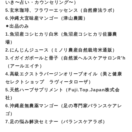
いき〜占い・カウンセリング〜）
5.玄米珈琲、フラワーエッセンス（自然療法ラボ）
6.沖縄大宜味産マンゴー（津山農園）
⚫︎出品のみ
1.魚沼産コシヒカリ白米（魚沼産コシヒカリ佐藤農
場）
2.にんじんジュース（ミノリ農産自然栽培米通販）
3.イガイガボールと冊子（自然派ヘルスケアサロンR'h
（アールエイチ）
4.高級エクストラバージンオリーブオイル（美と健康
セレクトショップ ラヴィータローザ）
5.天然ハーブサプリメント（Fuji.Top.Japan株式会
社）
6.沖縄産無農薬マンゴー（足の専門家バランスケアレ
ゴ）
7.足の悩み解決セミナー（バランスケアラボ）