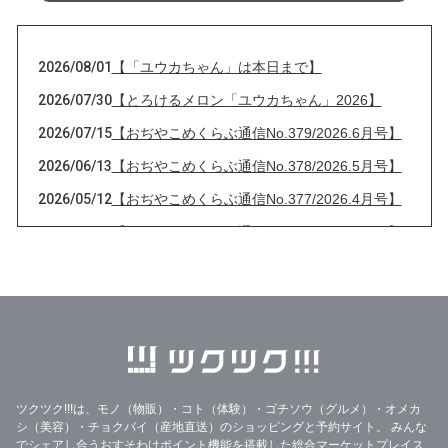
2026/08/01
【「ユウカちゃん」は本日まで】
2026/07/30
【とろけるメロン「ユウカちゃん」2026】
2026/07/15
【おぢやこめくらぶ通信No.379/2026.6月号】
2026/06/13
【おぢやこめくらぶ通信No.378/2026.5月号】
2026/05/12
【おぢやこめくらぶ通信No.377/2026.4月号】
2026/04/13
【おぢやこめくらぶ通信No.376/2026.3月号】
2026/03/13
【おぢやこめくらぶ通信No.375/2026.2月号】
2026/02/08
大雪と【おぢやこめくらぶ通信No.374/2026.1
月号】
2026/01/21
33%OFF美味しいりんごジュースのフードレス
キュー
ツクツク!!!は、モノ（物販）・コト（体験）・ゴチソウ（グルメ）・オメカ
2026/01/14
【2026年特別セット】
シ（美容）・チョクバイ（産地直送）のショッピングと予約サイト。
みんな
2025/12/31
年末年始の営業と【おぢやこめくらぶ通信No.3
でシェアし合うおすそわけポイント機能を搭載した総合マーケットプレイス