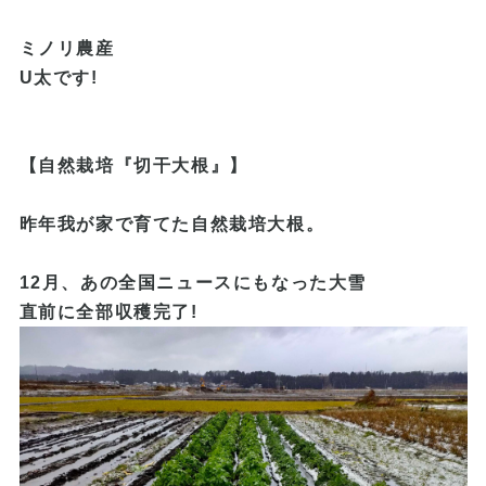
ミノリ農産
U
太です
!
【自然栽培『切干大根』】
昨年我が家で育てた自然栽培大根。
12月、あの全国ニュースにもなった大雪
直前に全部収穫完了!