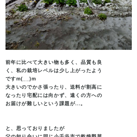
前年に比べて大きい物も多く、品
質も良
く、私の栽培レベルは少し上がったよう
ですm(__)m
大きいのでかさ張ったり、送料が
割高に
なったり宅配には向かず、遠くの
方への
お届けが難しいという課題が...。
と、思っておりましたが
父の知り合いに同じ小千谷市で乾燥野菜