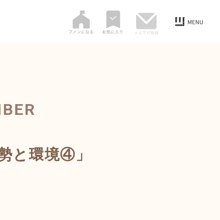
MBER
姿勢と環境④」