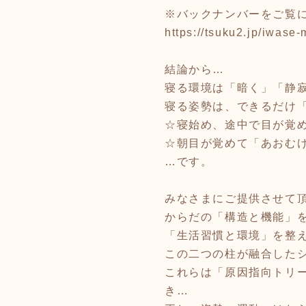
※バックナンバーをご覧
https://tsuku2.jp/iwase
結論から…
寝る環境は「暗く」「静
寝る姿勢は、できるだけ
☆寝始め、途中で目が覚
☆朝目が覚めて「あおむ
…です。
みなさまにご提供させて
からだの「構造と機能」
「生活習慣と環境」を整
この二つの柱が融合した
これらは「原因指向トリ
き…