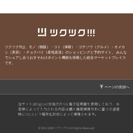
2026/01/01
いわせ接骨院『健康の玉手箱』年頭のごあいさ
つ
2025/12/23
いわせ接骨院「健康の玉手箱」infoカード決済
サービス開始しました
2025/12/19
いわせ接骨院「健康の玉手箱」infoカード決済
の開始、および電磁波対策について
ツクツク!!!は、モノ（物販）・コト（体験）・ゴチソウ（グルメ）・オメカ
シ（美容）・チョクバイ（産地直送）のショッピングと予約サイト。
みんな
2025/12/06
いわせ接骨院「健康の玉手箱」Christmas LIV
でシェアし合うおすそわけポイント機能を搭載した総合マーケットプレイス
E'25お知らせ
です。
2025/12/06
いわせ接骨院「健康の玉手箱」info年末年始の
お知らせ
2025/12/06
いわせ接骨院「健康の玉手箱」infoカード決済
開始につきまして
当サイトはDigiCert社発行のSSL電子証明書を使用しており、お
2025/05/06
いわせ接骨院『健康の玉手箱』Vol.39「道具」
客様によって入力される内容は個人情報保護方針に基づき送信
時にSSLという暗号化技術によって保護されます。
2025/04/08
いわせ接骨院『健康の玉手箱』Vol.38「大谷翔
平さんに学ぶ」
© 2012-2026 ツクツク!!! All Rights Reserved.
2025/03/21
いわせ接骨院「健康の玉手箱」春のinfo