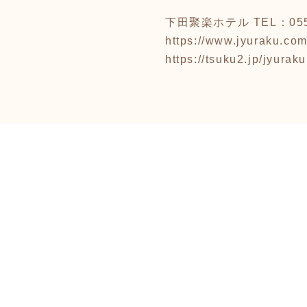
下田聚楽ホテル TEL：0558
https://www.jyuraku.com
https://tsuku2.jp/jyuraku