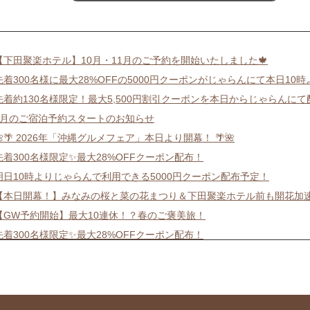
【下田聚楽ホテル】10月・11月のご予約を開始いたしました🍁
先着300名様に最大28%OFFの5000円クーポンがじゃらんにて本日10
先着約130名様限定！最大5,500円割引クーポンを本日からじゃらんにて
9月のご宿泊予約スタートのお知らせ
🌺🌴 2026年「沖縄グルメフェア」本日より開幕！ 🌴🌺
先着300名様限定✨最大28%OFFクーポン配布！
明日10時よりじゃらんで利用できる5000円クーポン配布予定！
【本日開幕！】みなみの桜と菜の花まつり＆下田聚楽ホテル前も開花加速
【GW予約開始】最大10連休！？春のご褒美旅！
先着300名様限定✨最大28%OFFクーポン配布！
🎍新年のご挨拶＆4月以降のご予約受付開始のお知らせ✨
先着150名様に最大10%OFFクーポンがJTBにて配布中！
ウニ・いくらフェア＆クーポンでダブルお得✨