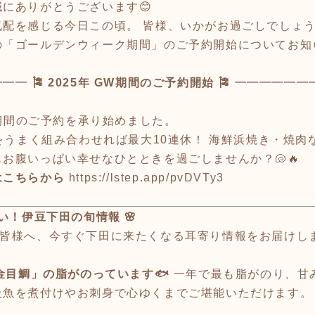
にありがとうございます😊
気配を感じる今日この頃。 皆様、いかがお過ごしでしょ
の「ゴールデンウィーク期間」のご予約開始についてお知
━━━
🎏 2025年 GW期間のご予約開始 🎏
━━━━━━
期間のご予約を承り始めました。
みをうまく組み合わせれば最大10連休！ 海鮮浜焼き・焼肉
お腹いっぱい幸せなひとときを過ごしませんか？🐚🔥
はこちらから
https://lstep.app/pvDVTy3
ない！伊豆下田の旬情報 🌸
う皆様へ、今すぐ下田に来たくなる耳寄り情報をお届けし
地金目鯛」の脂がのっています🐟
一年で最も脂がのり、甘
級魚を煮付けやお刺身で心ゆくまでご堪能いただけます。