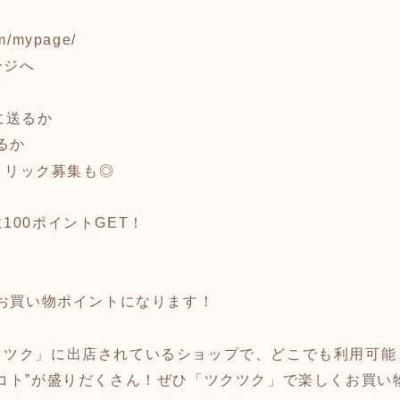
/m/mypage/
ージへ
に送るか
るか
で2クリック募集も◎
100ポイントGET！
のお買い物ポイントになります！
クツク」に出店されているショップで、どこでも利用可能
コ
ト”が盛りだくさん！ぜひ「ツクツク」で楽しくお買い物