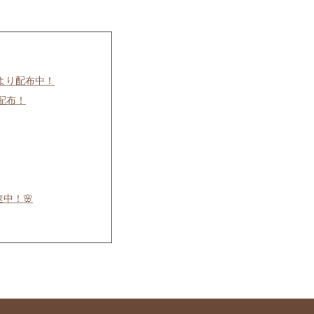
時より配布中！
配布！
中！🌸