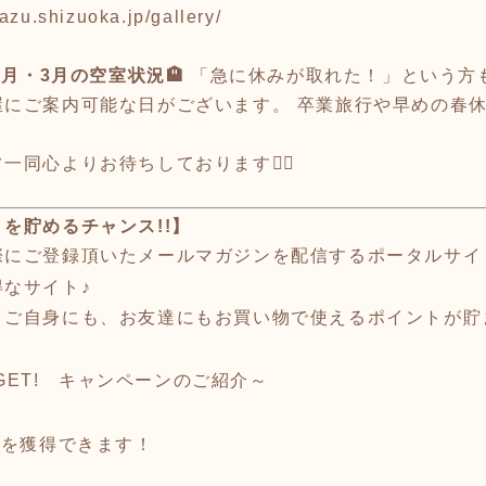
azu.shizuoka.jp/gallery/
2月・3月の空室状況🏨
「急に休みが取れた！」という方も
屋にご案内可能な日がございます。 卒業旅行や早めの春
一同心よりお待ちしております🙇‍♂️
を貯めるチャンス!!】
際にご登録頂いたメールマガジンを配信するポータルサイ
なサイト♪
、ご自身にも、お友達にもお買い物で使えるポイントが貯
)GET! キャンペーンのご紹介 ～
ト
を獲得できます！