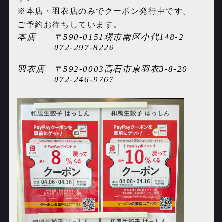
※本店・羽衣店のみでクーポン発行中です。
ご予約お待ちしています。
本店 〒
590-0151
堺市南区小代
148-2
072-297-8226
羽衣店 〒
592-0003
高石市東羽衣
3-8-20
072-246-9767