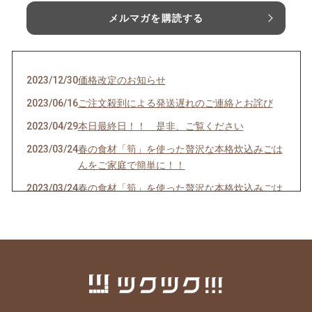
メルマガを購読する
2023/12/30
価格改定のお知らせ
2023/06/16
ご注文殺到による発送遅れのご連絡とお詫び
2023/04/29
本日最終日！！ 是非、ご覧ください
2023/03/24
春の食材「筍」を使った贅沢な本格炊込みごは
んをご家庭で簡単に！！
2023/03/24
春の食材「筍」を使った贅沢な本格炊込みごは
んをご家庭で簡単に！！
2023/03/18
愛犬の健康を考えた”スーパーおやつ”を開発し
ました！
2022/05/18
メロン好きにはたまらない【超お買い得・大特
価】糖度１８度！規格外だから安い『肥後グリ
ーンメロン』