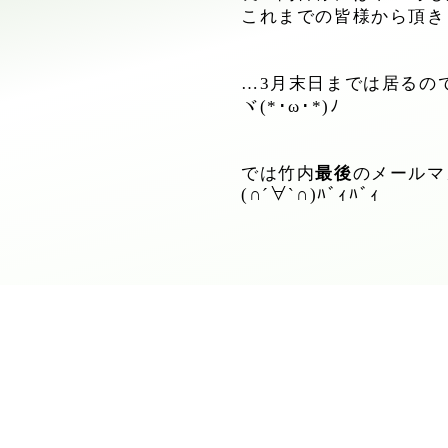
これまでの皆様から頂き
…3月末日までは居るの
ヾ(*･ω･*)ﾉ
では竹内
最後
のメールマ
(∩´∀`∩)ﾊﾞｨﾊﾞｨ