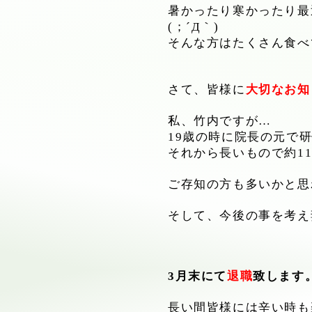
暑かったり寒かったり最
(；´Д｀)
そんな方はたくさん食べ
さて、皆様に
大切なお知
私、竹内ですが…
19歳の時に院長の元で
それから長いもので約1
ご存知の方も多いかと思
そして、今後の事を考え
3月末にて
退職
致します
長い間皆様には辛い時も