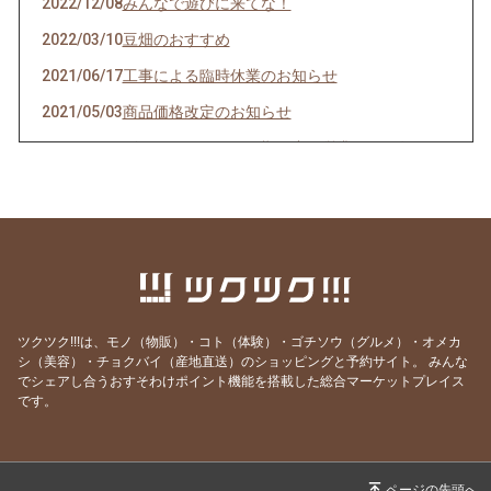
2022/12/08
みんなで遊びに来てな！
2022/03/10
豆畑のおすすめ
2021/06/17
工事による臨時休業のお知らせ
2021/05/03
商品価格改定のお知らせ
2021/04/26
ゴールデンウィーク期間中の営業日のお知らせ
2020/12/30
本年もありがとうございました。
2020/06/01
父の日のプレゼントにオススメ
2020/04/11
ソフトクリーム始めました。
2019/06/06
６月のソフトクリームフェアと６〜８月の開店
時間変更のお知らせ
ツクツク!!!は、モノ（物販）・コト（体験）・ゴチソウ（グルメ）・オメカ
2019/03/23
春限定‼マカロン1個プレゼント
シ（美容）・チョクバイ（産地直送）のショッピングと予約サイト。
みんな
でシェアし合うおすそわけポイント機能を搭載した総合マーケットプレイス
2018/12/29
2018年ご愛顧誠にありがとうございました。
です。
【お菓子屋豆畑】
2018/12/05
詰め合わせギフト通販開始いたしました【お菓
子屋豆畑】