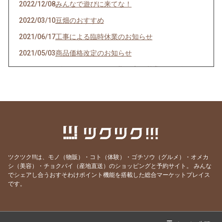
2022/12/08
みんなで遊びに来てな！
2022/03/10
豆畑のおすすめ
2021/06/17
工事による臨時休業のお知らせ
2021/05/03
商品価格改定のお知らせ
2021/04/26
ゴールデンウィーク期間中の営業日のお知らせ
2020/12/30
本年もありがとうございました。
2020/06/01
父の日のプレゼントにオススメ
2020/04/11
ソフトクリーム始めました。
2019/06/06
６月のソフトクリームフェアと６〜８月の開店
時間変更のお知らせ
ツクツク!!!は、モノ（物販）・コト（体験）・ゴチソウ（グルメ）・オメカ
2019/03/23
春限定‼マカロン1個プレゼント
シ（美容）・チョクバイ（産地直送）のショッピングと予約サイト。
みんな
でシェアし合うおすそわけポイント機能を搭載した総合マーケットプレイス
2018/12/29
2018年ご愛顧誠にありがとうございました。
です。
【お菓子屋豆畑】
2018/12/05
詰め合わせギフト通販開始いたしました【お菓
子屋豆畑】