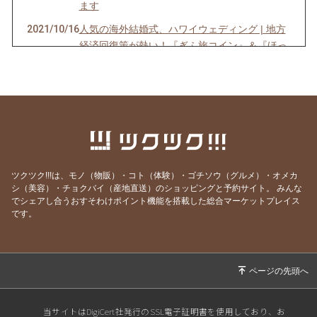
ます
2021/10/16
人気の海外結婚式、ハワイウェディング | 地方
経済回復策が熱い！『ぎふ旅コイン』＆『ほっ
と一息岐阜の
2021/09/30
人気の海外結婚式、ハワイウェディング | 新型
コロナウィルス 海外渡航もそろそそ？！
2020/08/14
人気の海外結婚式、ハワイウェディング | 新型
コロナウィルスにより現在は国内がおススメ！
2020/05/27
『Go to Travel』最大2万円/泊が補助される、
ツクツク!!!は、モノ（物販）・コト（体験）・ゴチソウ（グルメ）・オメカ
旅行クーポンが発表されました！
シ（美容）・チョクバイ（産地直送）のショッピングと予約サイト。
みんな
でシェアし合うおすそわけポイント機能を搭載した総合マーケットプレイス
2020/03/28
人気の海外結婚式、ハワイウェディング | 新型
です。
コロナウィルスによる海外旅行、ハネムーンの
延期について
2020/02/25
人気の海外結婚式、ハワイウェディング | 当店
で旅行業者代理業の許可を頂きました
2019/08/29
人気の海外結婚式、ハワイウェディング | 2019
当サイトはDigiCert社発行のSSL電子証明書を使用しており、お
年8月31日 新着ドレスが到着しました！