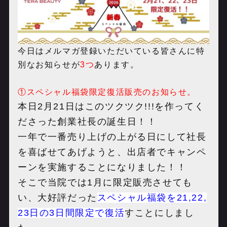
今日はメルマガ登録いただいている皆さんに特
別なお知らせが
3つ
あります。
①スペシャル福袋限定復活販売のお知らせ。
本日2月21日はこのツクツク!!!を作ってく
ださった創業社長の誕生日！！
一年で一番売り上げの上がる日にして社長
を喜ばせてあげようと、出店者でキャンペ
ーンを実施することになりました！！
そこで当院では1月に限定販売させても
い、大好評だった
スペシャル福袋を21,22,
23日の3日間限定で復活
すことにしまし