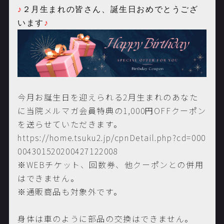
♪
２月生まれの皆さん、誕生日おめでとうござ
います
♪
今月お誕生日を迎えられる2月生まれのあなた
に当院メルマガ会員特典の1,000円OFFクーポン
を送らせていただきます。
https://home.tsuku2.jp/cpnDetail.php?cd=000
004301520200427122008
※WEBチケット、回数券、他クーポンとの併用
はできません。
※通販商品も対象外です。
身体は車のように部品の交換はできません。