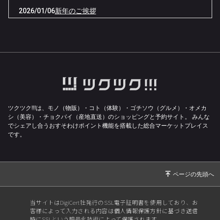
2026/01/06
新年のご挨拶
2025/12/29
2025年施術納させていただきました。
2024/01/03
桜井本院の閉院について
2024/01/03
新年のご挨拶
2023/12/08
12月メディスト便り📨
2023/11/10
11月メディスト便り📨
2023/10/09
10月メディスト便り📨
ツクツク!!!は、モノ（物販）・コト（体験）・ゴチソウ（グルメ）・オメカ
シ（美容）・チョクバイ（産地直送）のショッピングと予約サイト。
みんな
2023/09/05
出張による休診のお知らせ
でシェアし合うおすそわけポイント機能を搭載した総合マーケットプレイス
です。
2023/09/05
8月メディスト便り📨
2023/08/27
施術料金改定のお知らせ
2023/08/12
8月メディスト便り📨
2023/07/25
電話番号が変更になります。
当サイトはDigiCert社発行のSSL電子証明書を使用しており、お
2023/07/08
7月メディスト便り📨
客様によって入力される内容は個人情報保護方針に基づき送信
時にSSLという暗号化技術によって保護されます。