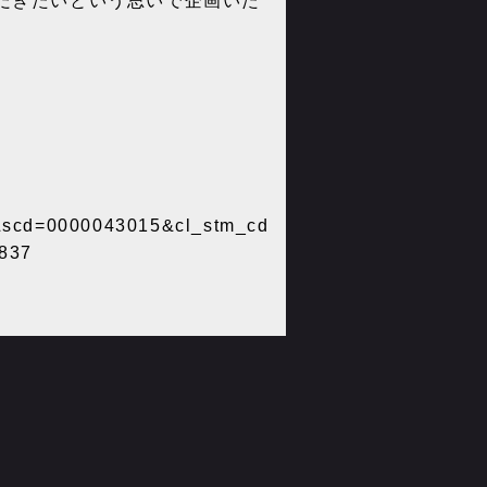
だきたいという思いで企画いた
em&scd=0000043015&cl_stm_cd
=837