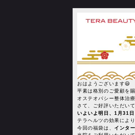
おはようございます😃
平素は格別のご愛顧を
オステオパシー整体治
さて、ご好評いただい
いよいよ明日、1月31日（
テラヘルツの効果によ
今回の福袋は、
インタ